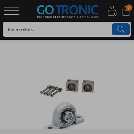
0
S
OTIQUE
UES
YC