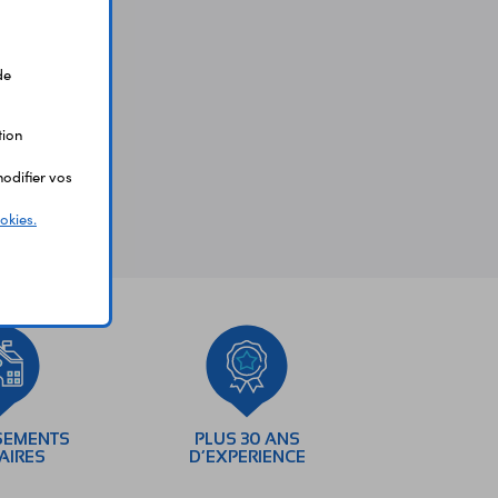
de
tion
odifier vos
okies.
SEMENTS
PLUS 30 ANS
AIRES
D’EXPERIENCE