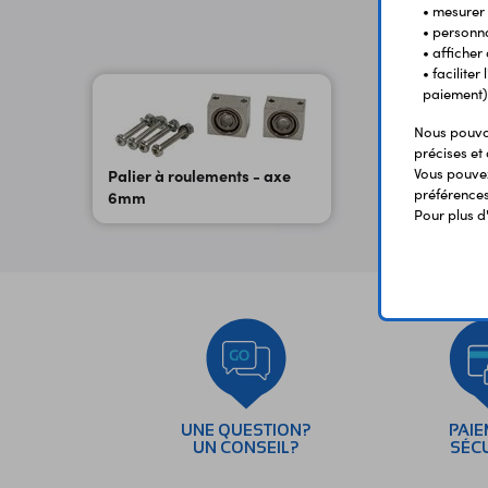
• mesurer 
• personna
• afficher
• facilite
paiement)
Nous pouvon
précises et 
Vous pouvez
Palier à roulements - axe
préférences 
6mm
Pour plus d
UNE QUESTION?
PAI
UN CONSEIL?
SÉC