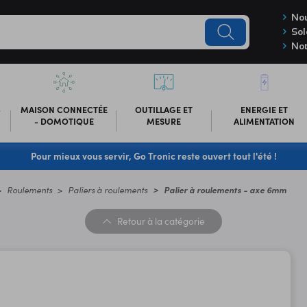
Nou
Sol
Not
-
MAISON CONNECTÉE
OUTILLAGE ET
ENERGIE ET
- DOMOTIQUE
MESURE
ALIMENTATION
Pour mieux vous servir, Go Tronic reste ouvert tout l'été !
Roulements
Paliers à roulements
Palier à roulements - axe 6mm
Retour
à la catégorie