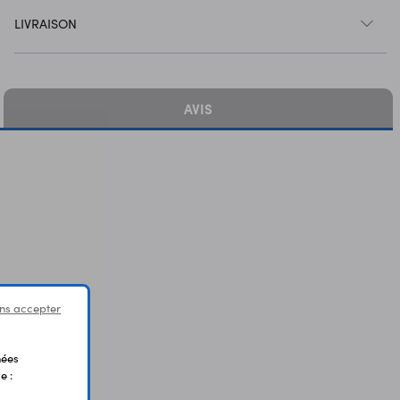
LIVRAISON
AVIS
ns accepter
nées
e :