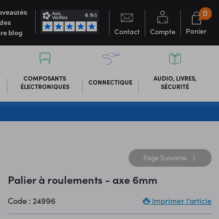
0
veautés
des
Panier
Contact
Compte
re blog
COMPOSANTS
AUDIO, LIVRES,
CONNECTIQUE
ÉLECTRONIQUES
SÉCURITÉ
Page
Suivante
Palier à roulements - axe 6mm
Code : 24996
Imprimer l’article