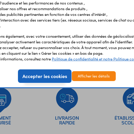
Vous avez déja consulté
l'audience et les performances de nos contenus ,
liser nos offres et recommandations de produits ,
 des publicités pertinentes en fonction de vos centres d'intérêt ,
r l'interaction avec des services tiers (ex. réseaux sociaux, services de chat ou 
.
s également, avec votre consentement, utiliser des données de géolocalisa
analyser activement les caractéristiques de votre appareil afin de l'identifier.
 accepter, refuser ou personnaliser vos choix. À tout moment, vous pouvez m
en cliquant sur le lien « Gérer les cookies » en bas de page.
'informations, consultez notre
Politique de confidentialité et notre Politique co
Accepter les cookies
Afficher les détails
EMENT
LIVRAISON
ÉTABLIS
URISÉ
RAPIDE
SCOL