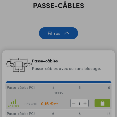
PASSE-CÂBLES
Filtres
Passe-câbles
Passe-câbles avec ou sans blocage.
Passe-câbles PC1
4
6
9
11335
0,15 €
0,12 €
HT
TTC
En stock
Passe-câbles PC2
6
8
12