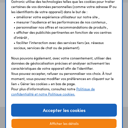
Gotronic utilise des technologies telles que les cookies pour traiter
certaines de vos données personnelles (comme votre adresse IP ou
les identifiants de votre appareil) dans le but de :
• améliorer votre expérience utilisateur sur notre site ,
• mesurer l'audience et les performances de nos contenus ,
• personnaliser nos offres et recommandations de produits ,
• afficher des publicités pertinentes en fonction de vos centres
d'intérêt ,
• faciliter l'interaction avec des services tiers (ex. réseaux
UNE QUESTION?
PAIEMENT
LIVRAISON
sociaux, services de chat ou de paiement).
UN CONSEIL?
SÉCURISÉ
RAPIDE
Nous pouvons également, avec votre consentement, utiliser des
données de géolocalisation précises et analyser activement les
caractéristiques de votre appareil afin de l'identifier.
Vous pouvez accepter, refuser ou personnaliser vos choix. À tout
moment, vous pouvez modifier vos préférences en cliquant sur le
lien « Gérer les cookies » en bas de page.
Pour plus d'informations, consultez notre
Politique de
ÉTABLISSEMENTS
PLUS 30 ANS
confidentialité et notre Politique cookies.
SCOLAIRES
D’EXPERIENCE
Accepter les cookies
Vos avis
et témoignages
Afficher les détails