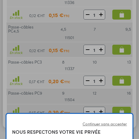
11336
0,15 €
0,12 €
HT
TTC
En stock
Passe-câbles
4,5
7
9,5
PC4,5
11501
0,15 €
0,12 €
HT
TTC
En stock
Passe-câbles PC3
8
10
13
11337
0,20 €
0,17 €
HT
TTC
En stock
Passe-câbles PC9
9
12
16
11504
0,20 €
0,17 €
HT
TTC
En stock
Continuer sans accepter
NOUS RESPECTONS VOTRE VIE PRIVÉE