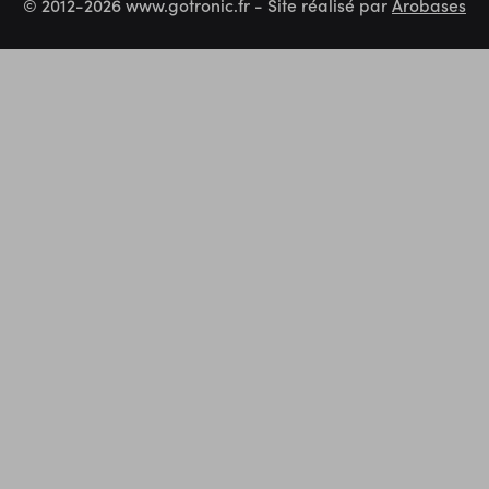
© 2012-2026 www.gotronic.fr - Site réalisé par
Arobases