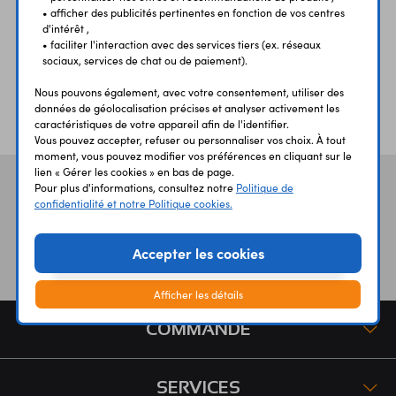
• afficher des publicités pertinentes en fonction de vos centres
d'intérêt ,
• faciliter l'interaction avec des services tiers (ex. réseaux
sociaux, services de chat ou de paiement).
Nous pouvons également, avec votre consentement, utiliser des
ÉTABLISSEMENTS
PLUS 30 ANS
données de géolocalisation précises et analyser activement les
SCOLAIRES
D’EXPERIENCE
caractéristiques de votre appareil afin de l'identifier.
Vous pouvez accepter, refuser ou personnaliser vos choix. À tout
moment, vous pouvez modifier vos préférences en cliquant sur le
lien « Gérer les cookies » en bas de page.
Vos avis
et témoignages
Pour plus d'informations, consultez notre
Politique de
confidentialité et notre Politique cookies.
Accepter les cookies
Afficher les détails
COMMANDE
SERVICES