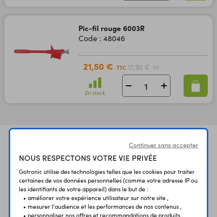
Pic-fil rouge 6003R
Code : 48046
21,50 €
17,92 €
TTC
HT
En stock
Continuer sans accepter
NOUS RESPECTONS VOTRE VIE PRIVÉE
Gotronic utilise des technologies telles que les cookies pour traiter
certaines de vos données personnelles (comme votre adresse IP ou
les identifiants de votre appareil) dans le but de :
UNE QUESTION?
PAIEMENT
LIVRAISON
• améliorer votre expérience utilisateur sur notre site ,
UN CONSEIL?
SÉCURISÉ
RAPIDE
• mesurer l'audience et les performances de nos contenus ,
• personnaliser nos offres et recommandations de produits ,