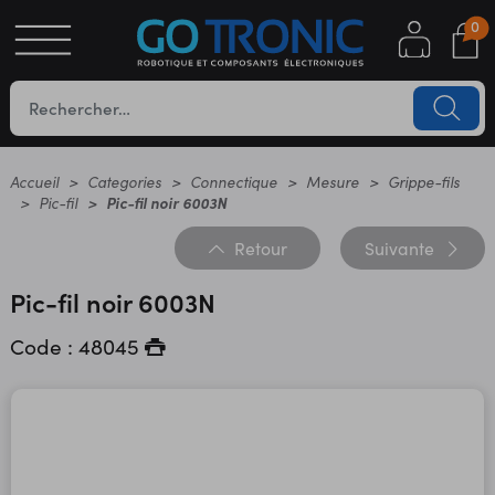
0
S
OTIQUE
UES
Accueil
Categories
Connectique
Mesure
Grippe-fils
Pic-fil
Pic-fil noir 6003N
Retour
Suivante
Pic-fil noir 6003N
Code : 48045
YC