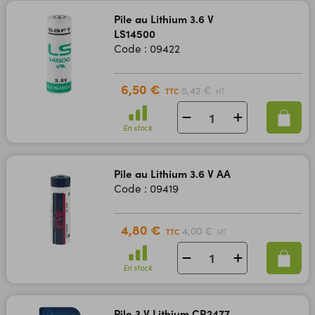
Pile au Lithium 3.6 V
LS14500
Code : 09422
6,50 €
5,42 €
TTC
HT
En stock
Pile au Lithium 3.6 V AA
Code : 09419
4,80 €
4,00 €
TTC
HT
En stock
Pile 3 V Lithium CR2477