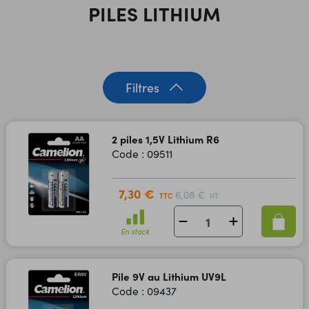
PILES LITHIUM
Filtres
2 piles 1,5V Lithium R6
Code : 09511
7,30 €
6,08 €
TTC
HT
En stock
Pile 9V au Lithium UV9L
Code : 09437