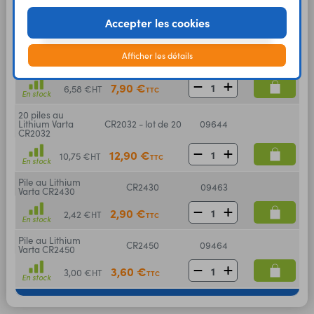
CR2032
09642
Varta CR2032
Accepter les cookies
1,80 €
1,50 €
HT
TTC
En stock
5 piles au Lithium
Afficher les détails
CR2032 - lot de 5
09643
Varta CR2032
7,90 €
6,58 €
HT
TTC
En stock
20 piles au
Lithium Varta
CR2032 - lot de 20
09644
CR2032
12,90 €
10,75 €
HT
TTC
En stock
Pile au Lithium
CR2430
09463
Varta CR2430
2,90 €
2,42 €
HT
TTC
En stock
Pile au Lithium
CR2450
09464
Varta CR2450
3,60 €
3,00 €
HT
TTC
En stock