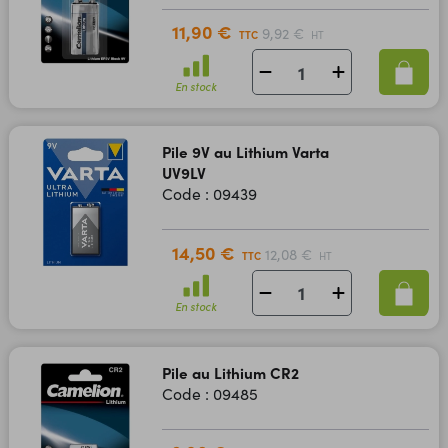
11,90 €
9,92 €
TTC
HT
En stock
Pile 9V au Lithium Varta
UV9LV
Code : 09439
14,50 €
12,08 €
TTC
HT
En stock
Pile au Lithium CR2
Code : 09485