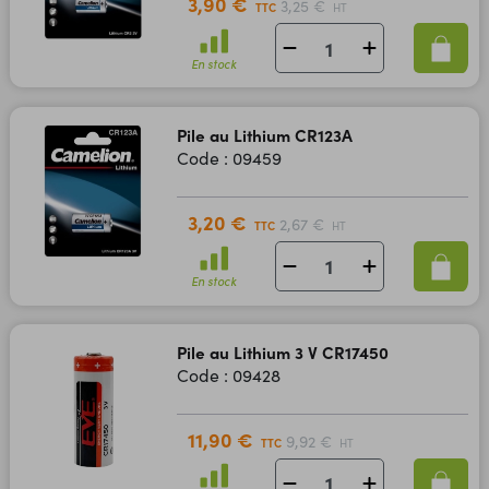
3,90 €
3,25 €
TTC
HT
En stock
Pile au Lithium CR123A
Code : 09459
3,20 €
2,67 €
TTC
HT
En stock
Pile au Lithium 3 V CR17450
Code : 09428
11,90 €
9,92 €
TTC
HT