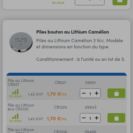
En stock
Piles bouton au Lithium Camélion
Piles au Lithium Camélion 3 Vcc. Modèle
et dimensions en fonction du type.
Conditionnement : à l'unité ou en lot de 5.
Pile au Lithium
CR927
09951
CR927
1,70 €
1,42 €
HT
TTC
En stock
Pile au Lithium
CR1220
09943
éco CR1220
1,70 €
1,42 €
HT
TTC
En stock
Pile au Lithium
CR2016
09466