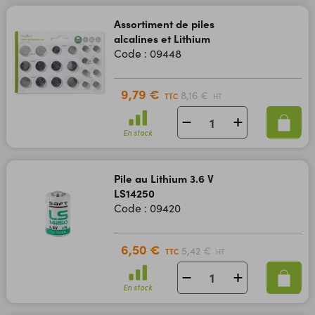
Assortiment de piles
alcalines et Lithium
Code : 09448
9,79 €
8,16 €
TTC
HT
En stock
Pile au Lithium 3.6 V
LS14250
Code : 09420
6,50 €
5,42 €
TTC
HT
En stock