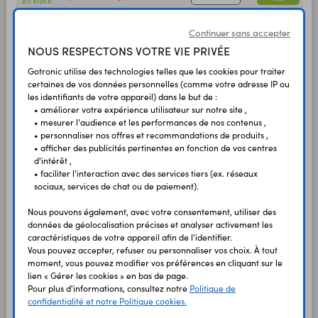
En stock
Pile au Lithium
CR1616
09649
Varta CR1616
Continuer sans accepter
NOUS RESPECTONS VOTRE VIE PRIVÉE
2,90 €
2,42 €
HT
TTC
En stock
Gotronic utilise des technologies telles que les cookies pour traiter
Pile au Lithium
certaines de vos données personnelles (comme votre adresse IP ou
CR1620
09945
Varta CR1620
les identifiants de votre appareil) dans le but de :
2,70 €
• améliorer votre expérience utilisateur sur notre site ,
2,25 €
HT
TTC
En stock
• mesurer l'audience et les performances de nos contenus ,
• personnaliser nos offres et recommandations de produits ,
Pile au Lithium
CR1632
09487
Varta CR1632
• afficher des publicités pertinentes en fonction de vos centres
d'intérêt ,
3,50 €
2,92 €
HT
• faciliter l'interaction avec des services tiers (ex. réseaux
TTC
En stock
sociaux, services de chat ou de paiement).
Pile au Lithium
CR2016
09640
Varta CR2016
Nous pouvons également, avec votre consentement, utiliser des
données de géolocalisation précises et analyser activement les
1,80 €
1,50 €
HT
TTC
En stock
caractéristiques de votre appareil afin de l'identifier.
Vous pouvez accepter, refuser ou personnaliser vos choix. À tout
Pile au Lithium
CR2025
09641
moment, vous pouvez modifier vos préférences en cliquant sur le
Varta CR2025
lien « Gérer les cookies » en bas de page.
1,80 €
Pour plus d'informations, consultez notre
Politique de
1,50 €
HT
TTC
En stock
confidentialité et notre Politique cookies.
Pile au Lithium