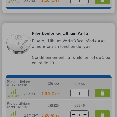
2,67 €
HT
TTC
En stock
Piles bouton au Lithium Varta
Piles au Lithium Varta 3 Vcc. Modèle et
dimensions en fonction du type.
Conditionnement : à l'unité, en lot de 5 ou
en lot de 20.
Pile au Lithium
CR1220
09666
Varta CR1220
2,50 €
2,08 €
HT
TTC
En stock
Pile au Lithium
CR1225
09648
Varta CR1225
3,20 €
2,67 €
HT
TTC