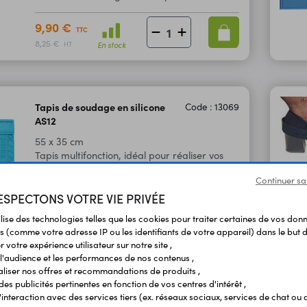
9,90 €
TTC
8,25 €
En stock
HT
Tapis de soudage en silicone
Code : 13069
AS12
55 x 35 cm
Tapis multifonction, idéal pour réaliser vos
travaux de soudage et de réparation.
Continuer sa
SPECTONS VOTRE VIE PRIVÉE
22,90 €
TTC
19,08 €
En stock
ilise des technologies telles que les cookies pour traiter certaines de vos don
HT
s (comme votre adresse IP ou les identifiants de votre appareil) dans le but d
 votre expérience utilisateur sur notre site ,
l'audience et les performances de nos contenus ,
liser nos offres et recommandations de produits ,
Prise de mise à la terre ESD310
Code : 13185
 des publicités pertinentes en fonction de vos centres d'intérêt ,
r l'interaction avec des services tiers (ex. réseaux sociaux, services de chat ou 
Permet de se raccorder à la terre de façon