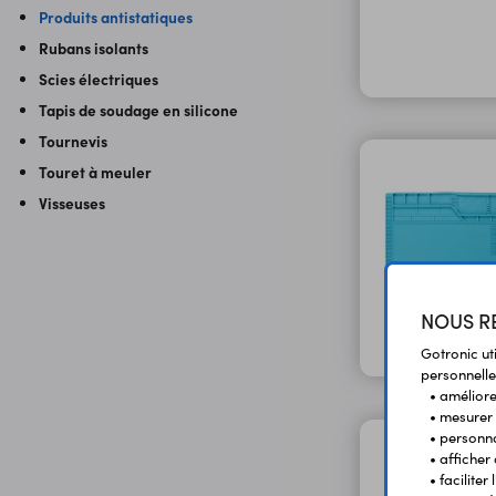
Produits antistatiques
Rubans isolants
Scies électriques
Tapis de soudage en silicone
Tournevis
Touret à meuler
Visseuses
NOUS RE
Gotronic ut
personnelle
• améliorer
• mesurer 
• personna
• afficher
• facilite