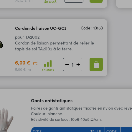
25,67 €
En stock
HT
Cordon de liaison UC-GC3
Code : 13163
pour TA2002
Cordon de liaison permettant de relier le
tapis de sol TA2002 à la terre.
6,00 €
TTC
5,00 €
En stock
HT
Gants antistatiques
Paires de gants antistatiques tricotés en nylon avec rev
Couleur: blanche.
Résistivité de surface: 10e6-10e8 Ω/cm.
TYPE
TAILLE
CODE