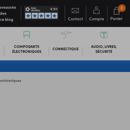
0
veautés
des
Panier
Contact
Compte
re blog
COMPOSANTS
AUDIO, LIVRES,
CONNECTIQUE
ÉLECTRONIQUES
SÉCURITÉ
antistatiques