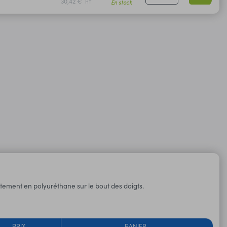
30,42 €
En stock
HT
êtement en polyuréthane sur le bout des doigts.
PRIX
PANIER