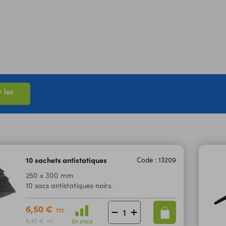
 les
10 sachets antistatiques
Code : 13209
250 x 300 mm
10 sacs antistatiques noirs.
6,50 €
TTC
5,42 €
En stock
HT