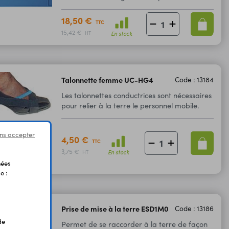
18,50 €
TTC
15,42 €
En stock
HT
Talonnette femme UC-HG4
Code : 13184
Les talonnettes conductrices sont nécessaires
pour relier à la terre le personnel mobile.
ns accepter
4,50 €
TTC
3,75 €
En stock
HT
nées
e :
Prise de mise à la terre ESD1M0
Code : 13186
de
Permet de se raccorder à la terre de façon