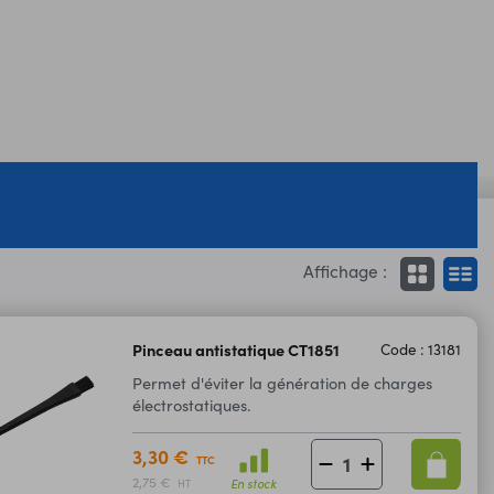
Affichage :
Pinceau antistatique CT1851
Code : 13181
Permet d'éviter la génération de charges
électrostatiques.
3,30 €
TTC
2,75 €
En stock
HT