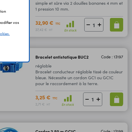
simple et sûre via 2 douilles bananes 4 mm et
1 pression 10 mm.
tion
32,90 €
odifier vos
TTC
27,42 €
En stock
HT
okies.
Bracelet antistatique BUC2
Code : 13197
réglable
Bracelet conducteur réglable tissé de couleur
bleue. Nécessite un cordon GC1 ou GC1C
pour le raccordement à la terre.
3,25 €
TTC
2,71 €
En stock
HT
Cordon 2,50 m GC1C
Code : 13199