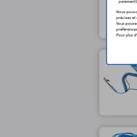
paiement)
Nous pouvon
précises et 
Vous pouvez
préférences 
Pour plus d