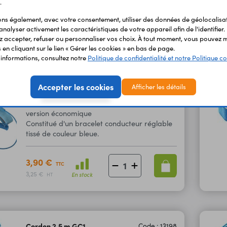
.
simple et sûre via 3 pressions de 10 mm.
s également, avec votre consentement, utiliser des données de géolocalisa
analyser activement les caractéristiques de votre appareil afin de l'identifier.
16,60 €
TTC
 accepter, refuser ou personnaliser vos choix. À tout moment, vous pouvez m
13,83 €
En stock
HT
en cliquant sur le lien « Gérer les cookies » en bas de page.
'informations, consultez notre
Politique de confidentialité et notre Politique co
Accepter les cookies
Afficher les détails
Bracelet antistatique BAS1
Code : 13201
version économique
Constitué d'un bracelet conducteur réglable
tissé de couleur bleue.
3,90 €
TTC
3,25 €
En stock
HT
Cordon 2,5 m GC1
Code : 13198