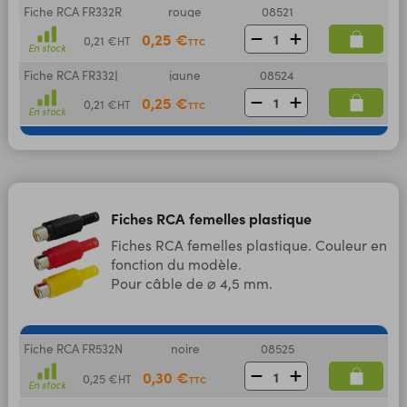
Fiche RCA FR332R
rouge
08521
0,25 €
0,21 €
HT
TTC
En stock
Fiche RCA FR332J
jaune
08524
0,25 €
0,21 €
HT
TTC
En stock
Fiches RCA femelles plastique
Fiches RCA femelles plastique. Couleur en
fonction du modèle.
Pour câble de ⌀ 4,5 mm.
Fiche RCA FR532N
noire
08525
0,30 €
0,25 €
HT
TTC
En stock