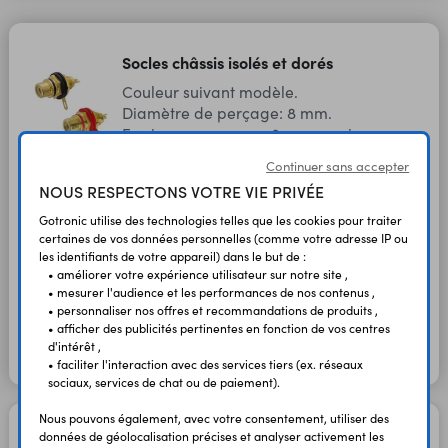
Socles châssis isolés et dorés
Couleur suivant modèle.
Diamètre de perçage: 8 mm.
Epaisseur panneau: 8 mm maxi.
Continuer sans accepter
NOUS RESPECTONS VOTRE VIE PRIVÉE
Socle châssis
noir
08536
RCAC2N
Gotronic utilise des technologies telles que les cookies pour traiter
certaines de vos données personnelles (comme votre adresse IP ou
2,50 €
2,08 €
HT
TTC
les identifiants de votre appareil) dans le but de :
En stock
• améliorer votre expérience utilisateur sur notre site ,
Socle châssis
• mesurer l'audience et les performances de nos contenus ,
rouge
08539
RCAC2R
• personnaliser nos offres et recommandations de produits ,
• afficher des publicités pertinentes en fonction de vos centres
2,50 €
2,08 €
HT
TTC
En stock
d'intérêt ,
• faciliter l'interaction avec des services tiers (ex. réseaux
sociaux, services de chat ou de paiement).
Nous pouvons également, avec votre consentement, utiliser des
Socle RCA FR90CI
données de géolocalisation précises et analyser activement les