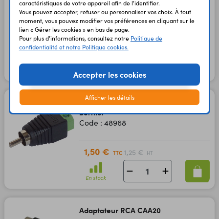
coudé pour CI
caractéristiques de votre appareil afin de l'identifier.
Vous pouvez accepter, refuser ou personnaliser vos choix. À tout
Code : 08531
moment, vous pouvez modifier vos préférences en cliquant sur le
lien « Gérer les cookies » en bas de page.
Pour plus d'informations, consultez notre
Politique de
0,50 €
0,42 €
TTC
HT
confidentialité et notre Politique cookies.
En stock
Accepter les cookies
Afficher les détails
Adaptateur RCA mâle -
bornier
Code : 48968
1,50 €
1,25 €
TTC
HT
En stock
Adaptateur RCA CAA20