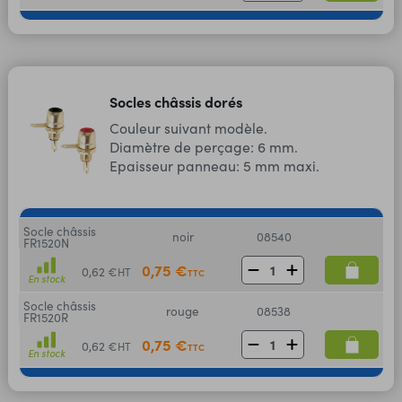
Socles châssis dorés
Couleur suivant modèle.
Diamètre de perçage: 6 mm.
Epaisseur panneau: 5 mm maxi.
Socle châssis
noir
08540
FR1520N
0,75 €
0,62 €
HT
TTC
En stock
Socle châssis
rouge
08538
FR1520R
0,75 €
0,62 €
HT
TTC
En stock