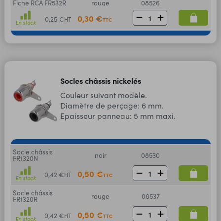
Fiche RCA FR532R
rouge
08526
0,30 €
0,25 €
HT
TTC
En stock
Socles châssis nickelés
Couleur suivant modèle.
Diamètre de perçage: 6 mm.
Epaisseur panneau: 5 mm maxi.
Socle châssis
noir
08530
FR1320N
0,50 €
0,42 €
HT
TTC
En stock
Socle châssis
rouge
08537
FR1320R
0,50 €
0,42 €
HT
TTC
En stock