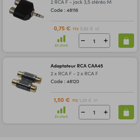
2 RCA F - jack 3,5 stéréo M
Code : 48116
0,75 €
0,62 €
TTC
HT
En stock
Adaptateur RCA CAA45
2 x RCA F - 2 x RCA F
Code : 48120
1,50 €
1,25 €
TTC
HT
En stock