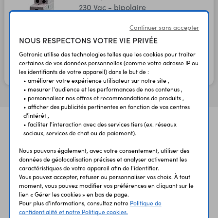
230 Vac - bipolaire
Code : 06126
Continuer sans accepter
NOUS RESPECTONS VOTRE VIE PRIVÉE
19,60 €
16,33 €
TTC
HT
Gotronic utilise des technologies telles que les cookies pour traiter
certaines de vos données personnelles (comme votre adresse IP ou
les identifiants de votre appareil) dans le but de :
En stock
• améliorer votre expérience utilisateur sur notre site ,
• mesurer l'audience et les performances de nos contenus ,
• personnaliser nos offres et recommandations de produits ,
• afficher des publicités pertinentes en fonction de vos centres
d'intérêt ,
• faciliter l'interaction avec des services tiers (ex. réseaux
sociaux, services de chat ou de paiement).
Nous pouvons également, avec votre consentement, utiliser des
données de géolocalisation précises et analyser activement les
caractéristiques de votre appareil afin de l'identifier.
Vous pouvez accepter, refuser ou personnaliser vos choix. À tout
UNE QUESTION?
PAIEMENT
LIVRAISON
UN CONSEIL?
SÉCURISÉ
RAPIDE
moment, vous pouvez modifier vos préférences en cliquant sur le
lien « Gérer les cookies » en bas de page.
Pour plus d'informations, consultez notre
Politique de
confidentialité et notre Politique cookies.