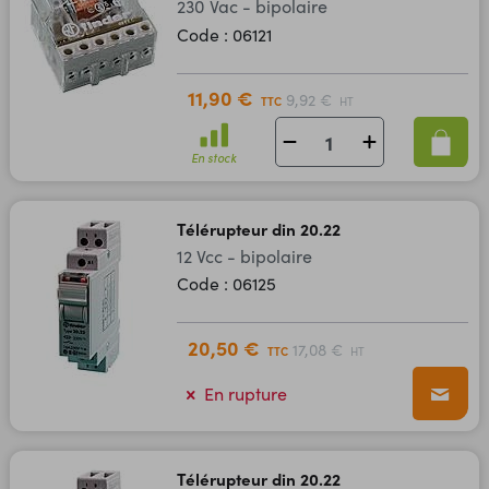
230 Vac - bipolaire
Code : 06121
11,90 €
9,92 €
TTC
HT
En stock
Télérupteur din 20.22
12 Vcc - bipolaire
Code : 06125
20,50 €
17,08 €
TTC
HT
En rupture
Télérupteur din 20.22