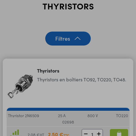
THYRISTORS
Filtres
Thyristors
Thyristors en boîtiers TO92, TO220, TO48.
Thyristor 2N6509
25 A
800 V
TO220
02698
2,50 €
2,08 €
HT
TTC