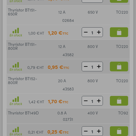
En stock
Thyristor BT151-
12 A
650 V
TO220
650R
02684
1,20 €
1,00 €
HT
TTC
En stock
Thyristor BT151-
12 A
800 V
TO220
800R
43582
0,95 €
0,79 €
HT
TTC
En stock
Thyristor BT152-
20 A
800 V
TO220
800R
43583
1,70 €
1,42 €
HT
TTC
En stock
Thyristor BT149D
0.8 A
400 V
TO92
02731
0,25 €
0,21 €
HT
TTC
En stock