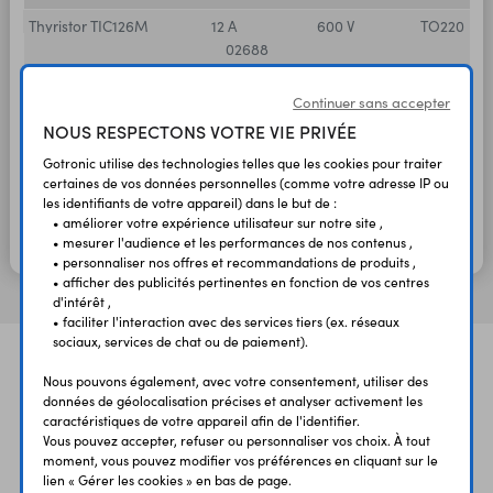
Thyristor TIC126M
12 A
600 V
TO220
02688
2,30 €
1,92 €
HT
TTC
Continuer sans accepter
En stock
NOUS RESPECTONS VOTRE VIE PRIVÉE
Thyristor CS45-
75 A
1600 V
TO247
16IO1
Gotronic utilise des technologies telles que les cookies pour traiter
43588
certaines de vos données personnelles (comme votre adresse IP ou
les identifiants de votre appareil) dans le but de :
9,80 €
8,17 €
HT
• améliorer votre expérience utilisateur sur notre site ,
TTC
En stock
• mesurer l'audience et les performances de nos contenus ,
• personnaliser nos offres et recommandations de produits ,
• afficher des publicités pertinentes en fonction de vos centres
d'intérêt ,
• faciliter l'interaction avec des services tiers (ex. réseaux
sociaux, services de chat ou de paiement).
Nous pouvons également, avec votre consentement, utiliser des
données de géolocalisation précises et analyser activement les
caractéristiques de votre appareil afin de l'identifier.
Vous pouvez accepter, refuser ou personnaliser vos choix. À tout
moment, vous pouvez modifier vos préférences en cliquant sur le
lien « Gérer les cookies » en bas de page.
UNE QUESTION?
PAIEMENT
LIVRAISON