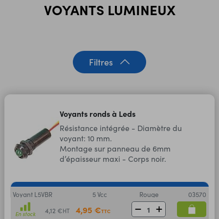
VOYANTS LUMINEUX
Filtres
Voyants ronds à Leds
Résistance intégrée - Diamètre du
voyant: 10 mm.
Montage sur panneau de 6mm
d’épaisseur maxi - Corps noir.
Voyant L5VBR
5 Vcc
Rouge
03570
4,95 €
4,12 €
HT
TTC
En stock