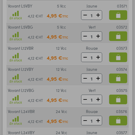
Voyant L5VBY
5 Vcc
Jaune
03571
4,95 €
4,12 €
HT
TTC
En stock
Voyant L5VBG
5 Vcc
Vert
03572
4,95 €
4,12 €
HT
TTC
En stock
Voyant L12VBR
12 Vcc
Rouge
03573
4,95 €
4,12 €
HT
TTC
En stock
Voyant L12VBY
12 Vcc
Jaune
03574
4,95 €
4,12 €
HT
TTC
En stock
Voyant L12VBG
12 Vcc
Vert
03575
4,95 €
4,12 €
HT
TTC
En stock
Voyant L24VBR
24 Vcc
Rouge
03576
4,95 €
4,12 €
HT
TTC
En stock
Voyant L24VBY
24 Vcc
Jaune
03577