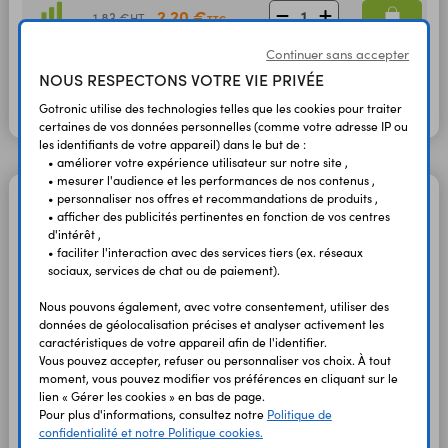
2,20 €
1,83 €
HT
TTC
En stock
Continuer sans accepter
Voyant VMR220V
230 Vac
Vert
03586
NOUS RESPECTONS VOTRE VIE PRIVÉE
2,20 €
1,83 €
HT
TTC
En stock
Gotronic utilise des technologies telles que les cookies pour traiter
certaines de vos données personnelles (comme votre adresse IP ou
les identifiants de votre appareil) dans le but de :
• améliorer votre expérience utilisateur sur notre site ,
• mesurer l'audience et les performances de nos contenus ,
• personnaliser nos offres et recommandations de produits ,
Voyants ronds 230 Vac à LEDs
• afficher des publicités pertinentes en fonction de vos centres
d'intérêt ,
Résistance intégrée - Diamètre du voyant
• faciliter l'interaction avec des services tiers (ex. réseaux
: 29 mm.
sociaux, services de chat ou de paiement).
Montage sur panneau de 7 mm
Nous pouvons également, avec votre consentement, utiliser des
d’épaisseur maxi. Connexion sur borniers.
données de géolocalisation précises et analyser activement les
caractéristiques de votre appareil afin de l'identifier.
Vous pouvez accepter, refuser ou personnaliser vos choix. À tout
moment, vous pouvez modifier vos préférences en cliquant sur le
Voyant AD22R
rouge
03590
lien « Gérer les cookies » en bas de page.
Pour plus d'informations, consultez notre
Politique de
1,50 €
1,25 €
HT
TTC
confidentialité et notre Politique cookies.
En stock