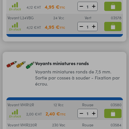
4,95 €
4,12 €
HT
TTC
En stock
Voyant L24VBG
24 Vcc
Vert
03578
4,95 €
4,12 €
HT
TTC
En stock
Voyants miniatures ronds
Voyants miniatures ronds de 7,5 mm.
Sortie par cosses à souder - Fixation par
écrou.
Voyant VMR12R
12 Vcc
Rouge
03580
2,40 €
2,00 €
HT
TTC
En stock
Voyant VMR220R
230 Vac
Rouge
03584