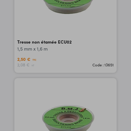
Tresse non étamée ECU02
1,5 mm x 1,6 m
2,50 €
TTC
2,08 €
Code : 13651
HT