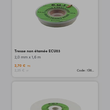
Tresse non étamée ECU03
2,0 mm x 1,6 m
2,70 €
TTC
2,25 €
Code : 13600
HT