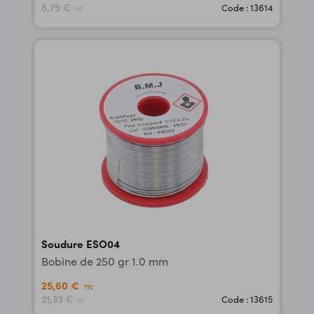
8,75 €
Code : 13614
HT
Soudure ESO04
Bobine de 250 gr 1.0 mm
25,60 €
TTC
21,33 €
Code : 13615
HT