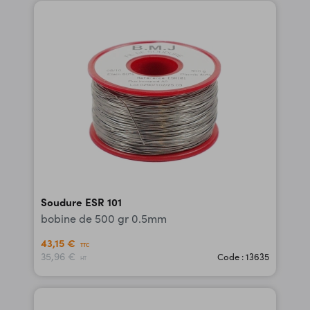
Soudure ESR 101
bobine de 500 gr 0.5mm
43,15 €
TTC
35,96 €
Code : 13635
HT