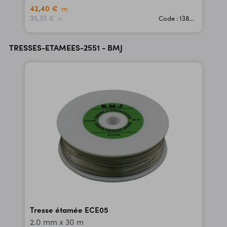
42,40 €
TTC
35,33 €
Code : 13890
HT
TRESSES-ETAMEES-2551 - BMJ
Tresse étamée ECE05
2.0 mm x 30 m