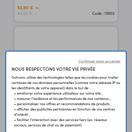
53,90 €
TTC
44,92 €
Code : 13602
HT
Continuer sans accepter
NOUS RESPECTONS VOTRE VIE PRIVÉE
Gotronic utilise des technologies telles que les cookies pour traiter
certaines de vos données personnelles (comme votre adresse IP ou
les identifiants de votre appareil) dans le but de :
• améliorer votre expérience utilisateur sur notre site ,
• mesurer l'audience et les performances de nos contenus ,
• personnaliser nos offres et recommandations de produits ,
• afficher des publicités pertinentes en fonction de vos centres
Tresse étamée ECE08
d'intérêt ,
2.0 mm x 1.6 m
• faciliter l'interaction avec des services tiers (ex. réseaux
sociaux, services de chat ou de paiement).
3,10 €
TTC