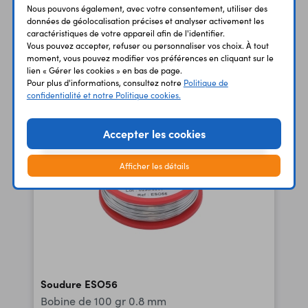
2,58 €
Code : 13603
Nous pouvons également, avec votre consentement, utiliser des
HT
données de géolocalisation précises et analyser activement les
caractéristiques de votre appareil afin de l'identifier.
Vous pouvez accepter, refuser ou personnaliser vos choix. À tout
BOBINES-DE-SOUDURE-AU-PLOMB-0-8-MM-2556 -
moment, vous pouvez modifier vos préférences en cliquant sur le
BMJ
lien « Gérer les cookies » en bas de page.
Pour plus d'informations, consultez notre
Politique de
confidentialité et notre Politique cookies.
Accepter les cookies
Afficher les détails
Soudure ESO56
Bobine de 100 gr 0.8 mm