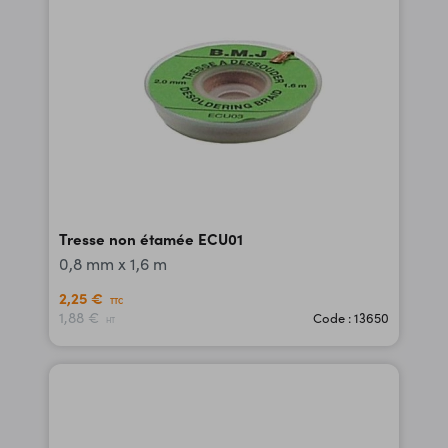
Tresse non étamée ECU01
0,8 mm x 1,6 m
2,25 €
TTC
1,88 €
Code : 13650
HT