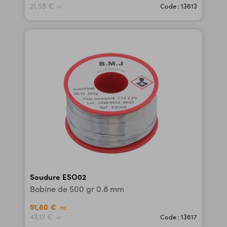
21,58 €
Code : 13613
HT
Soudure ESO02
Bobine de 500 gr 0.8 mm
51,80 €
TTC
43,17 €
Code : 13617
HT