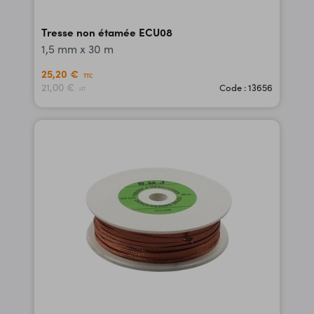
Tresse non étamée ECU08
1,5 mm x 30 m
25,20 €
TTC
21,00 €
Code : 13656
HT