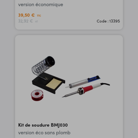
version économique
39,50 €
TTC
32,92 €
Code : 13395
HT
Kit de soudure BMJ030
version éco sans plomb