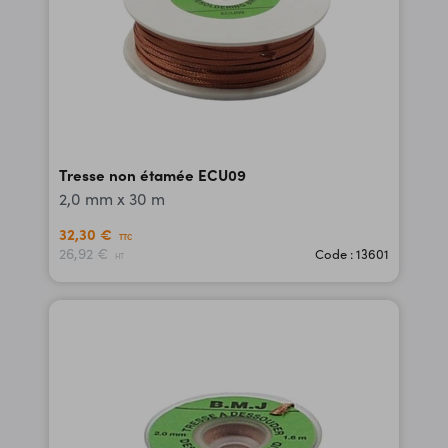
Tresse non étamée ECU09
2,0 mm x 30 m
32,30 €
TTC
26,92 €
Code : 13601
HT