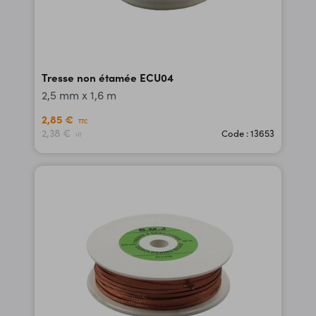
Tresse non étamée ECU04
2,5 mm x 1,6 m
2,85 €
TTC
2,38 €
Code : 13653
HT