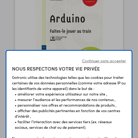
Continuer sans accepter
NOUS RESPECTONS VOTRE VIE PRIVÉE
Arduino : Faites-le jouer au train
Gotronic utilise des technologies telles que les cookies pour traiter
certaines de vos données personnelles (comme votre adresse IP ou
P. BARLIER
les identifiants de votre appareil) dans le but de :
• améliorer votre expérience utilisateur sur notre site ,
29,00 €
TTC
• mesurer l'audience et les performances de nos contenus ,
27,49 €
Code : 29680
HT
• personnaliser nos offres et recommandations de produits ,
• afficher des publicités pertinentes en fonction de vos centres
d'intérêt ,
MAKEBLOCK-2060 - ENI-EDITIONS
• faciliter l'interaction avec des services tiers (ex. réseaux
sociaux, services de chat ou de paiement).