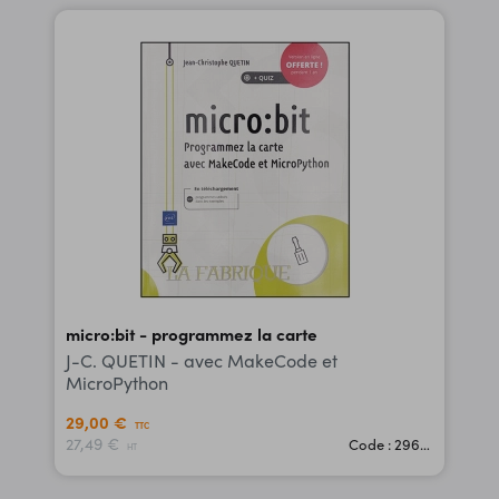
micro:bit - programmez la carte
J-C. QUETIN - avec MakeCode et
MicroPython
29,00 €
TTC
27,49 €
Code : 29659
HT