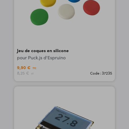
Jeu de coques en silicone
pour Puck.js d'Espruino
9,90 €
TTC
8,25 €
Code : 37235
HT