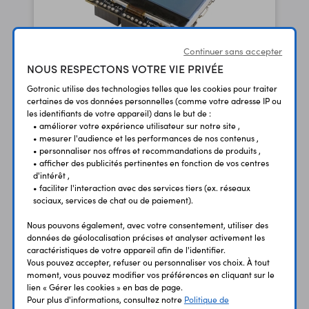
Continuer sans accepter
NOUS RESPECTONS VOTRE VIE PRIVÉE
Gotronic utilise des technologies telles que les cookies pour traiter
Carte Espruino Pixl.js
certaines de vos données personnelles (comme votre adresse IP ou
les identifiants de votre appareil) dans le but de :
45,50 €
• améliorer votre expérience utilisateur sur notre site ,
TTC
37,92 €
Code : 37236
• mesurer l'audience et les performances de nos contenus ,
HT
• personnaliser nos offres et recommandations de produits ,
• afficher des publicités pertinentes en fonction de vos centres
d'intérêt ,
• faciliter l'interaction avec des services tiers (ex. réseaux
sociaux, services de chat ou de paiement).
Nous pouvons également, avec votre consentement, utiliser des
données de géolocalisation précises et analyser activement les
caractéristiques de votre appareil afin de l'identifier.
Vous pouvez accepter, refuser ou personnaliser vos choix. À tout
moment, vous pouvez modifier vos préférences en cliquant sur le
lien « Gérer les cookies » en bas de page.
Pour plus d'informations, consultez notre
Politique de