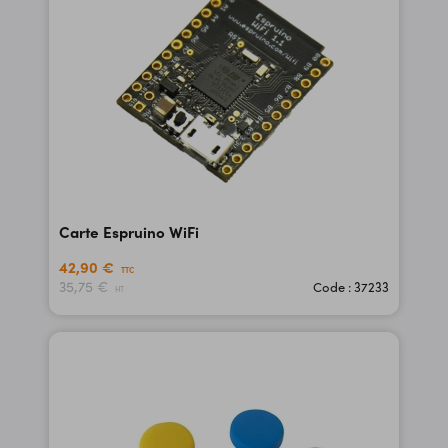
Carte Espruino WiFi
42,90 €
TTC
35,75 €
Code : 37233
HT