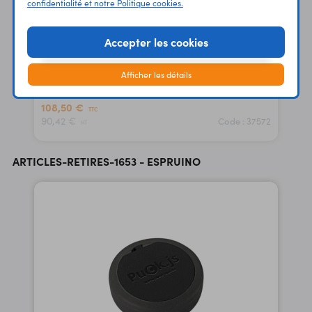
confidentialité et notre Politique cookies.
Accepter les cookies
Montre Bangle.js 2
Afficher les détails
open source - BLE - IP67
108,50 €
TTC
90,42 €
Code : 37572
HT
ARTICLES-RETIRES-1653 - ESPRUINO