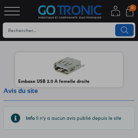
0
S
OTIQUE
UES
Embase USB 2.0 A femelle droite
Avis du site
YC
Info
Il n'y a aucun avis publié depuis le site