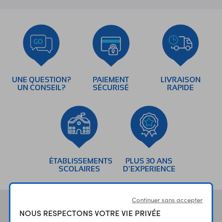
UNE QUESTION?
PAIEMENT
LIVRAISON
UN CONSEIL?
SÉCURISÉ
RAPIDE
ÉTABLISSEMENTS
PLUS 30 ANS
SCOLAIRES
D’EXPERIENCE
Continuer sans accepter
Vos avis
et témoignages
NOUS RESPECTONS VOTRE VIE PRIVÉE