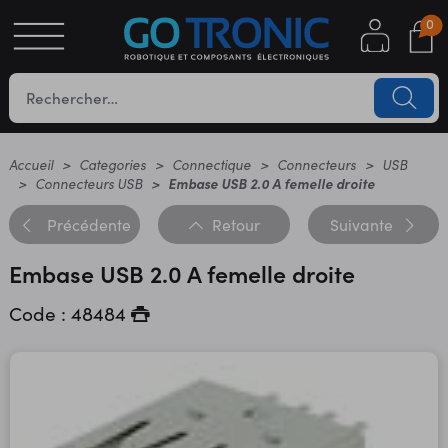
0
S
OTIQUE
UES
Accueil
Categories
Connectique
Connecteurs
USB
Connecteurs USB
Embase USB 2.0 A femelle droite
Précédente
Retour
Suivante
Embase USB 2.0 A femelle droite
Code : 48484
YC