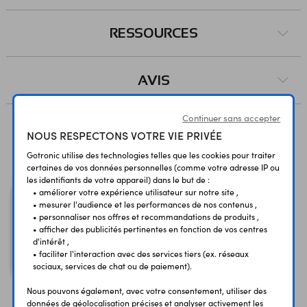
RESSOURCES
AVIS
Continuer sans accepter
NOUS RESPECTONS VOTRE VIE PRIVÉE
Vous avez déja consulté
Gotronic utilise des technologies telles que les cookies pour traiter
certaines de vos données personnelles (comme votre adresse IP ou
les identifiants de votre appareil) dans le but de :
• améliorer votre expérience utilisateur sur notre site ,
• mesurer l'audience et les performances de nos contenus ,
• personnaliser nos offres et recommandations de produits ,
• afficher des publicités pertinentes en fonction de vos centres
d'intérêt ,
Embase USB 2.0 A
• faciliter l'interaction avec des services tiers (ex. réseaux
femelle droite
sociaux, services de chat ou de paiement).
Nous pouvons également, avec votre consentement, utiliser des
données de géolocalisation précises et analyser activement les