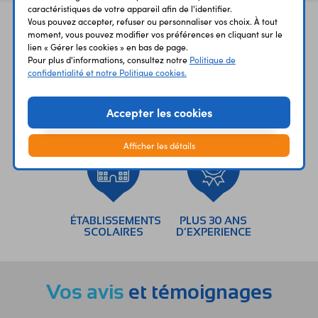
caractéristiques de votre appareil afin de l'identifier.
Vous pouvez accepter, refuser ou personnaliser vos choix. À tout
moment, vous pouvez modifier vos préférences en cliquant sur le
lien « Gérer les cookies » en bas de page.
Pour plus d'informations, consultez notre
Politique de
confidentialité et notre Politique cookies.
UNE QUESTION?
PAIEMENT
LIVRAISON
Accepter les cookies
UN CONSEIL?
SÉCURISÉ
RAPIDE
Afficher les détails
ÉTABLISSEMENTS
PLUS 30 ANS
SCOLAIRES
D’EXPERIENCE
Vos avis
et témoignages