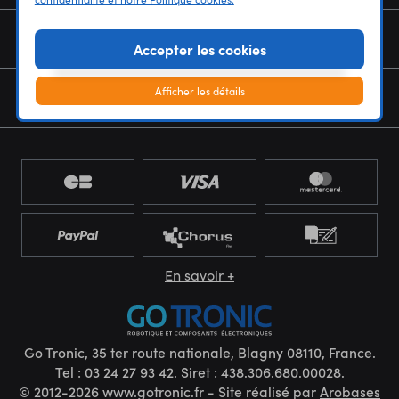
NOUS CONNAÎTRE
Accepter les cookies
Afficher les détails
NEWSLETTER
En savoir +
Go Tronic, 35 ter route nationale, Blagny 08110, France.
Tel : 03 24 27 93 42. Siret : 438.306.680.00028.
© 2012-2026 www.gotronic.fr - Site réalisé par
Arobases