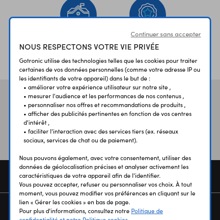
Continuer sans accepter
NOUS RESPECTONS VOTRE VIE PRIVÉE
ÉTABLISSEMENTS
PLUS 30 ANS
SCOLAIRES
D’EXPERIENCE
Gotronic utilise des technologies telles que les cookies pour traiter
certaines de vos données personnelles (comme votre adresse IP ou
les identifiants de votre appareil) dans le but de :
• améliorer votre expérience utilisateur sur notre site ,
• mesurer l'audience et les performances de nos contenus ,
Vos avis
et témoignages
• personnaliser nos offres et recommandations de produits ,
• afficher des publicités pertinentes en fonction de vos centres
d'intérêt ,
• faciliter l'interaction avec des services tiers (ex. réseaux
sociaux, services de chat ou de paiement).
Nous pouvons également, avec votre consentement, utiliser des
données de géolocalisation précises et analyser activement les
COMMANDE
caractéristiques de votre appareil afin de l'identifier.
Vous pouvez accepter, refuser ou personnaliser vos choix. À tout
moment, vous pouvez modifier vos préférences en cliquant sur le
lien « Gérer les cookies » en bas de page.
SERVICES
Pour plus d'informations, consultez notre
Politique de
confidentialité et notre Politique cookies.