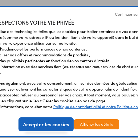
ampes, ventilateurs, etc) et non
Continuer sa
eures.
SPECTONS VOTRE VIE PRIVÉE
endommager la prise.
ilise des technologies telles que les cookies pour traiter certaines de vos don
x projections d'eau.
s (comme votre adresse IP ou les identifiants de votre appareil) dans le but d
 votre expérience utilisateur sur notre site ,
l'audience et les performances de nos contenus ,
liser nos offres et recommandations de produits ,
 des publicités pertinentes en fonction de vos centres d'intérêt ,
r l'interaction avec des services tiers (ex. réseaux sociaux, services de chat ou 
.
s également, avec votre consentement, utiliser des données de géolocalisa
analyser activement les caractéristiques de votre appareil afin de l'identifier.
 accepter, refuser ou personnaliser vos choix. À tout moment, vous pouvez m
en cliquant sur le lien « Gérer les cookies » en bas de page.
'informations, consultez notre
Politique de confidentialité et notre Politique co
Accepter les cookies
Afficher les détails