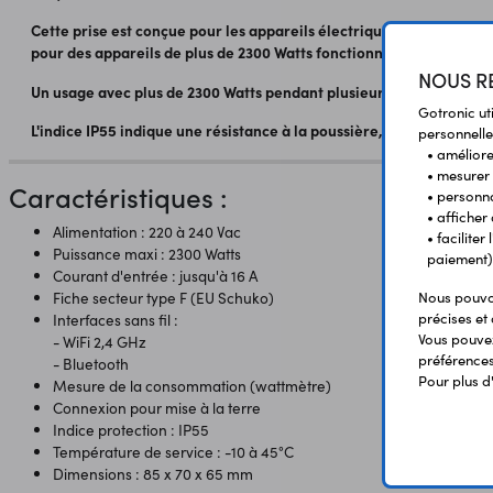
Cette prise est conçue pour les appareils électriques classiques (l
pour des appareils de plus de 2300 Watts fonctionnant plusieurs h
NOUS RE
Un usage avec plus de 2300 Watts pendant plusieurs heures peut 
Gotronic ut
L'indice IP55 indique une résistance à la poussière, à la pluie et au
personnelle
• améliorer
• mesurer 
Caractéristiques :
• personna
• afficher
Alimentation : 220 à 240 Vac
• facilite
Puissance maxi : 2300 Watts
paiement)
Courant d'entrée : jusqu'à 16 A
Nous pouvon
Fiche secteur type F (EU Schuko)
précises et 
Interfaces sans fil :
Vous pouvez
- WiFi 2,4 GHz
préférences 
- Bluetooth
Pour plus d
Mesure de la consommation (wattmètre)
Connexion pour mise à la terre
Indice protection : IP55
Température de service : -10 à 45°C
Dimensions : 85 x 70 x 65 mm