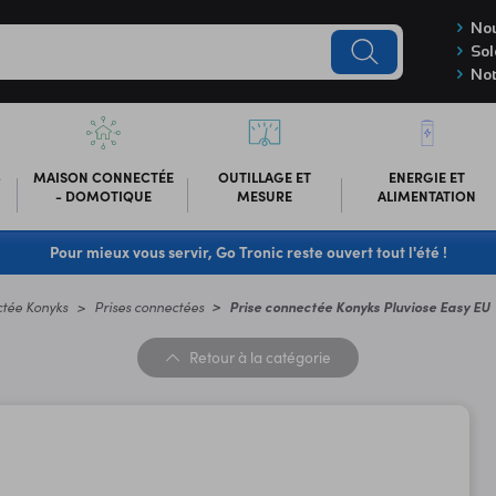
Nou
Sol
Not
-
MAISON CONNECTÉE
OUTILLAGE ET
ENERGIE ET
- DOMOTIQUE
MESURE
ALIMENTATION
Pour mieux vous servir, Go Tronic reste ouvert tout l'été !
tée Konyks
Prises connectées
Prise connectée Konyks Pluviose Easy EU
Retour
à la catégorie