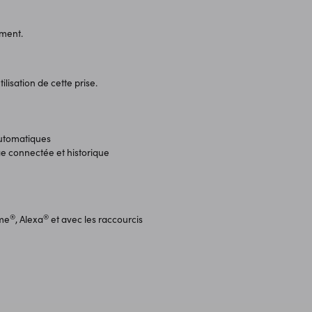
ment.
ilisation de cette prise.
automatiques
ge connectée et historique
®
®
ome
, Alexa
et avec les raccourcis