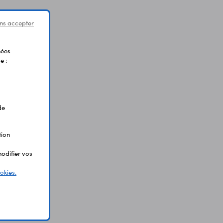
ns accepter
nées
e :
de
tion
odifier vos
okies.