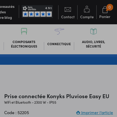
0
veautés
des
Panier
Contact
Compte
re blog
COMPOSANTS
AUDIO, LIVRES,
CONNECTIQUE
ÉLECTRONIQUES
SÉCURITÉ
Prise connectée Konyks Pluviose Easy EU
WiFi et Bluetooth - 2300 W - IP55
Code : 52205
Imprimer l’article