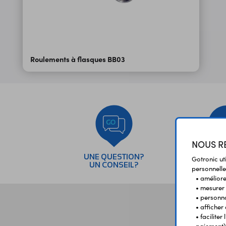
Roulements à flasques BB03
NOUS RE
UNE QUESTION?
PAI
Gotronic ut
UN CONSEIL?
SÉC
personnelle
• améliorer
• mesurer 
• personna
• afficher
• facilite