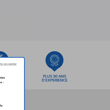
ns accepter
SEMENTS
PLUS 30 ANS
nées
AIRES
D’EXPERIENCE
e :
de