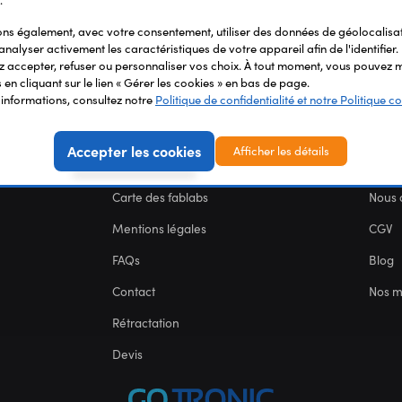
.
s également, avec votre consentement, utiliser des données de géolocalisa
analyser activement les caractéristiques de votre appareil afin de l'identifier.
 accepter, refuser ou personnaliser vos choix. À tout moment, vous pouvez m
en cliquant sur le lien « Gérer les cookies » en bas de page.
'informations, consultez notre
Politique de confidentialité et notre Politique co
Accepter les cookies
Afficher les détails
SERVICES
NOU
Carte des fablabs
Nous 
Mentions légales
CGV
FAQs
Blog
Contact
Nos 
Rétractation
Devis