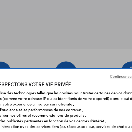
Continuer sa
SPECTONS VOTRE VIE PRIVÉE
EMENT
LIVRAISON
ÉTABLIS
ilise des technologies telles que les cookies pour traiter certaines de vos don
URISÉ
RAPIDE
SCOL
s (comme votre adresse IP ou les identifiants de votre appareil) dans le but d
 votre expérience utilisateur sur notre site ,
l'audience et les performances de nos contenus ,
liser nos offres et recommandations de produits ,
Vos avis
et témoignages
 des publicités pertinentes en fonction de vos centres d'intérêt ,
r l'interaction avec des services tiers (ex. réseaux sociaux, services de chat ou 