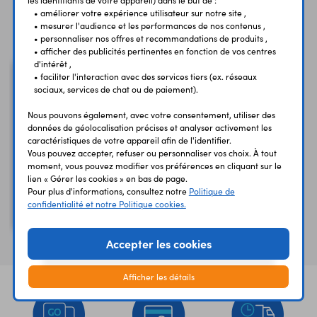
les identifiants de votre appareil) dans le but de :
• améliorer votre expérience utilisateur sur notre site ,
Vous avez déja consulté
• mesurer l'audience et les performances de nos contenus ,
• personnaliser nos offres et recommandations de produits ,
• afficher des publicités pertinentes en fonction de vos centres
d'intérêt ,
• faciliter l'interaction avec des services tiers (ex. réseaux
sociaux, services de chat ou de paiement).
Nous pouvons également, avec votre consentement, utiliser des
données de géolocalisation précises et analyser activement les
caractéristiques de votre appareil afin de l'identifier.
Vous pouvez accepter, refuser ou personnaliser vos choix. À tout
moment, vous pouvez modifier vos préférences en cliquant sur le
lien « Gérer les cookies » en bas de page.
Pour plus d'informations, consultez notre
Politique de
Roulements à flasques
confidentialité et notre Politique cookies.
BB03
Accepter les cookies
Afficher les détails