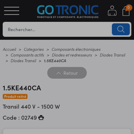
0
S
OTIQUE
UES
Accueil
Categories
Composants électroniques
Composants actifs
Diodes et redresseurs
Diodes Transil
Diodes Transil
1.5KE440CA
Retour
1.5KE440CA
Produit retiré
Transil 440 V - 1500 W
YC
Code : 02749