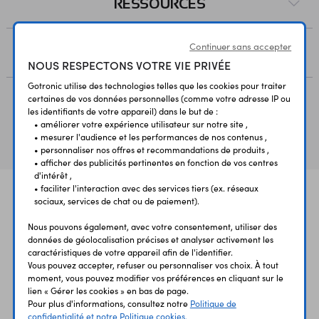
RESSOURCES
Continuer sans accepter
AVIS
NOUS RESPECTONS VOTRE VIE PRIVÉE
Gotronic utilise des technologies telles que les cookies pour traiter
certaines de vos données personnelles (comme votre adresse IP ou
les identifiants de votre appareil) dans le but de :
Vous avez déja consulté
• améliorer votre expérience utilisateur sur notre site ,
• mesurer l'audience et les performances de nos contenus ,
• personnaliser nos offres et recommandations de produits ,
• afficher des publicités pertinentes en fonction de vos centres
d'intérêt ,
• faciliter l'interaction avec des services tiers (ex. réseaux
sociaux, services de chat ou de paiement).
Nous pouvons également, avec votre consentement, utiliser des
données de géolocalisation précises et analyser activement les
caractéristiques de votre appareil afin de l'identifier.
Vous pouvez accepter, refuser ou personnaliser vos choix. À tout
UNE QUESTION?
PAIEMENT
LIVRAISON
moment, vous pouvez modifier vos préférences en cliquant sur le
UN CONSEIL?
SÉCURISÉ
RAPIDE
lien « Gérer les cookies » en bas de page.
Pour plus d'informations, consultez notre
Politique de
confidentialité et notre Politique cookies.