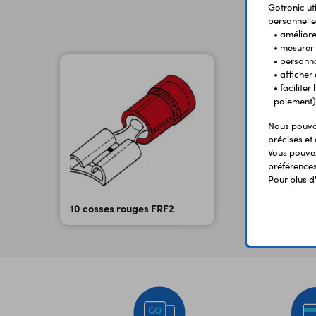
Gotronic ut
personnelle
• améliorer
• mesurer 
• personna
• afficher
• facilite
paiement)
Nous pouvon
précises et 
Vous pouvez
préférences 
Pour plus d
10 cosses rouges FRF2