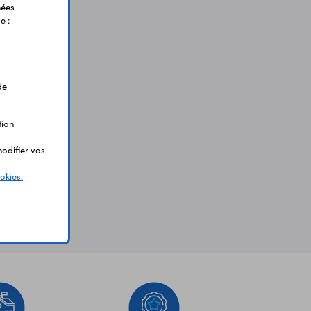
nées
e :
de
tion
odifier vos
okies.