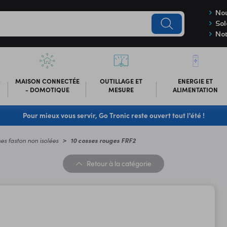
Nou
Sol
Not
-
MAISON CONNECTÉE
OUTILLAGE ET
ENERGIE ET
- DOMOTIQUE
MESURE
ALIMENTATION
Pour mieux vous servir, Go Tronic reste ouvert tout l'été !
es faston non isolées
10 cosses rouges FRF2
Retour
à la catégorie