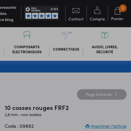
0
veautés
des
Panier
Contact
Compte
re blog
COMPOSANTS
AUDIO, LIVRES,
CONNECTIQUE
ÉLECTRONIQUES
SÉCURITÉ
Page
Suivante
10 cosses rouges FRF2
2,8 mm - non isolées
Code : 09882
Imprimer l’article