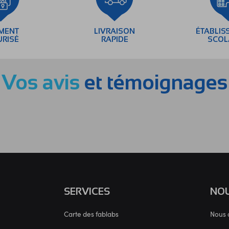
EMENT
LIVRAISON
ÉTABLIS
URISÉ
RAPIDE
SCOL
Vos avis
et témoignages
SERVICES
NOU
Carte des fablabs
Nous 