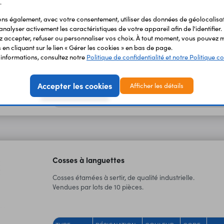
10 cosses
.
10 cosses 5.3
rouges
Rouge
09862
1,3
mm
FR05
s également, avec votre consentement, utiliser des données de géolocalisa
10 cosses
analyser activement les caractéristiques de votre appareil afin de l'identifier.
10 cosses 5.3
bleues
Bleue
09863
1,3
mm
 accepter, refuser ou personnaliser vos choix. À tout moment, vous pouvez m
FB05
en cliquant sur le lien « Gérer les cookies » en bas de page.
10 cosses
'informations, consultez notre
Politique de confidentialité et notre Politique co
10 cosses 6.4
jaunes
Jaune
09864
2,0
mm
FY06
10 cosses
Accepter les cookies
10 cosses 8,4
Afficher les détails
jaunes
Jaune
09919
2,4
mm
FY08
Cosses à languettes
Cosses étamées à sertir, de qualité industrielle.
Vendues par lots de 10 pièces.