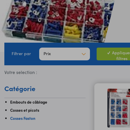
Appliquer
Prix
Filtrer par
filtres
Votre selection :
Catégorie
Embouts de câblage
Cosses et picots
Cosses Faston