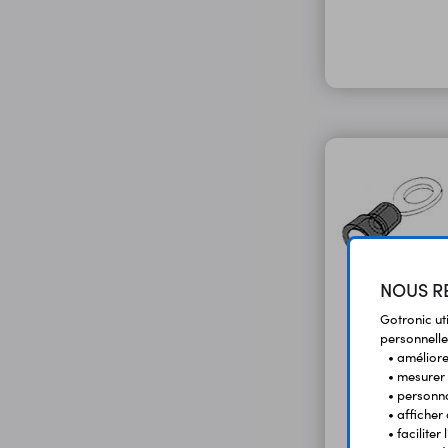
NOUS RE
Gotronic ut
personnelle
• améliorer
• mesurer 
• personna
• afficher
• facilite