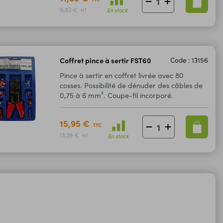
9,83 €
En stock
HT
Coffret pince à sertir FST60
Code : 13156
Pince à sertir en coffret livrée avec 80
cosses. Possibilité de dénuder des câbles de
0,75 à 6 mm². Coupe-fil incorporé.
15,95 €
TTC
13,29 €
En stock
HT