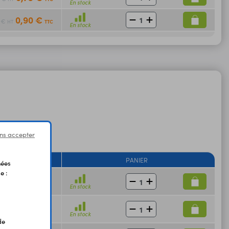
En stock
0,90 €
5 €
TTC
HT
En stock
ns accepter
PRIX
PANIER
nées
e :
1,40 €
7 €
TTC
HT
En stock
1,50 €
5 €
TTC
HT
En stock
de