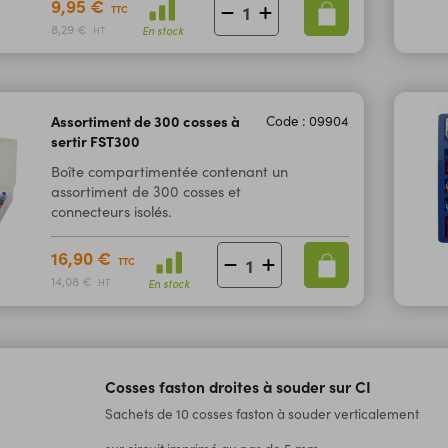
9,95 €
TTC
8,29 €
En stock
HT
Assortiment de 300 cosses à
Code : 09904
sertir FST300
Boîte compartimentée contenant un
assortiment de 300 cosses et
connecteurs isolés.
16,90 €
TTC
14,08 €
En stock
HT
Cosses faston droites à souder sur CI
Sachets de 10 cosses faston à souder verticalement