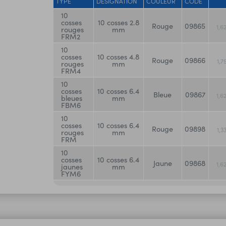
TYPE
DÉSIGNATION
COULEUR
CODE
10
cosses
10 cosses 2.8
Rouge
09865
1,6
rouges
mm
FRM2
10
cosses
10 cosses 4.8
Rouge
09866
1,
rouges
mm
FRM4
10
cosses
10 cosses 6.4
Bleue
09867
1,6
bleues
mm
FBM6
10
cosses
10 cosses 6.4
Rouge
09898
1,3
rouges
mm
FRM
10
cosses
10 cosses 6.4
Jaune
09868
1,6
jaunes
mm
FYM6