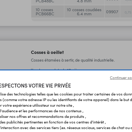
PCB48BC
4.8 mm
10 cosses
10 cosses coudées
09907
0,7
PCB66BC
6.4 mm
Cosses à oeillet
Cosses étamées à sertir, de qualité industrielle.
Vendues par lots de 10 pièces.
Continuer sa
SPECTONS VOTRE VIE PRIVÉE
TYPE
DÉSIGNATION
SECTION
CODE
ilise des technologies telles que les cookies pour traiter certaines de vos don
s (comme votre adresse IP ou les identifiants de votre appareil) dans le but d
10 cosses
10 cosses 3.7
rouges
Rouge
09860
 votre expérience utilisateur sur notre site ,
1,1
mm
FR03
l'audience et les performances de nos contenus ,
10 cosses
liser nos offres et recommandations de produits ,
10 cosses 3.7
bleues
Bleue
09861
1,2
 des publicités pertinentes en fonction de vos centres d'intérêt ,
mm
FB03
r l'interaction avec des services tiers (ex. réseaux sociaux, services de chat ou 