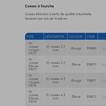
Cosses à fourche
Cosses étamées à sertir, de qualité industrielle.
Vendues par lots de 10 pièces.
TYPE
DÉSIGNATION
COULEUR
CODE
10
cosses
10 cosses 3.7
Rouge
09869
1,6
rouges
mm
FRY3
10
cosses
10 cosses 3.7
Bleue
09870
1,6
bleues
mm
FBY3
10
cosses
10 cosses 4.3
Rouge
09871
1,2
rouges
mm
FRY4
10
cosses
10 cosses 4.3
Bleue
09872
1,3
bleues
mm
FBY4