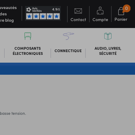
0
veautés
des
Panier
Contact
Compte
re blog
COMPOSANTS
AUDIO, LIVRES,
CONNECTIQUE
ÉLECTRONIQUES
SÉCURITÉ
 basse tension.