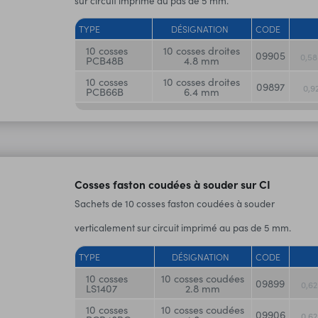
sur circuit imprimé au pas de 5 mm.
TYPE
DÉSIGNATION
CODE
10 cosses
10 cosses droites
09905
0,5
PCB48B
4.8 mm
10 cosses
10 cosses droites
09897
0,9
PCB66B
6.4 mm
Cosses faston coudées à souder sur CI
Sachets de 10 cosses faston coudées à souder
verticalement sur circuit imprimé au pas de 5 mm.
TYPE
DÉSIGNATION
CODE
10 cosses
10 cosses coudées
09899
0,6
LS1407
2.8 mm
10 cosses
10 cosses coudées
09906
0,6