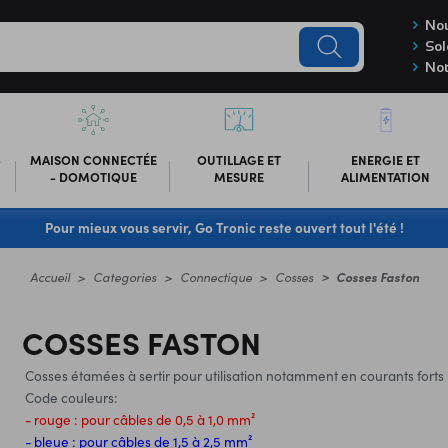
Nou
Sol
Not
-
MAISON CONNECTÉE
OUTILLAGE ET
ENERGIE ET
- DOMOTIQUE
MESURE
ALIMENTATION
Pour mieux vous servir, Go Tronic reste ouvert tout l'été !
Accueil
Categories
Connectique
Cosses
Cosses Faston
COSSES FASTON
Cosses étamées à sertir pour utilisation notamment en courants forts
Code couleurs:
- rouge : pour câbles de 0,5 à 1,0 mm²
- bleue : pour câbles de 1,5 à 2,5 mm²