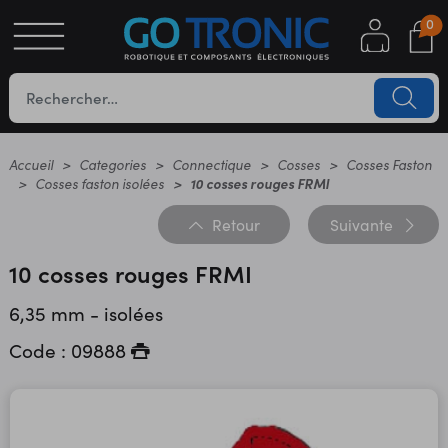
0
S
OTIQUE
UES
Accueil
Categories
Connectique
Cosses
Cosses Faston
Cosses faston isolées
10 cosses rouges FRMI
Retour
Suivante
10 cosses rouges FRMI
6,35 mm - isolées
Code : 09888
YC