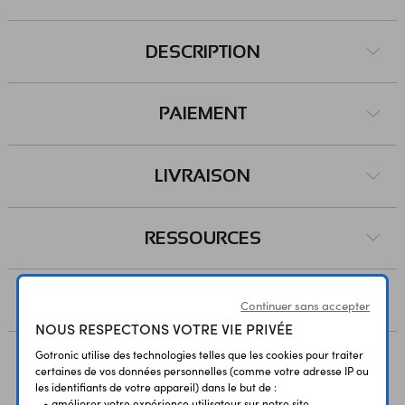
DESCRIPTION
PAIEMENT
LIVRAISON
RESSOURCES
AVIS
Continuer sans accepter
NOUS RESPECTONS VOTRE VIE PRIVÉE
Gotronic utilise des technologies telles que les cookies pour traiter
certaines de vos données personnelles (comme votre adresse IP ou
Vous avez déja consulté
les identifiants de votre appareil) dans le but de :
• améliorer votre expérience utilisateur sur notre site ,