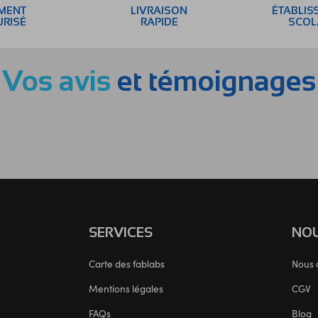
EMENT
LIVRAISON
ÉTABLIS
URISÉ
RAPIDE
SCOL
Vos avis
et témoignages
SERVICES
NOU
Carte des fablabs
Nous 
Mentions légales
CGV
FAQs
Blog