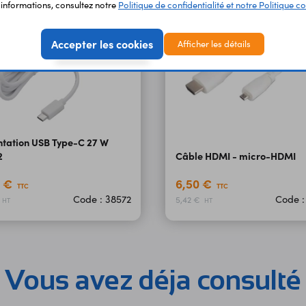
'informations, consultez notre
Politique de confidentialité et notre Politique co
Accepter les cookies
Afficher les détails
ntation USB Type-C 27 W
2
Câble HDMI - micro-HDMI
0 €
6,50 €
TTC
TTC
Code : 38572
Code :
5,42 €
HT
HT
Vous avez déja consulté