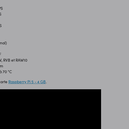
PS
S
PS
onal)
F
UV, RVB et RAW10
mm
à 70 °C
carte
Raspberry Pi 5 - 4 GB
.