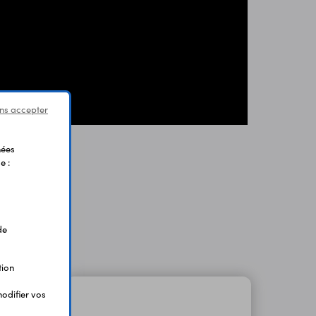
ns accepter
nées
e :
de
tion
odifier vos