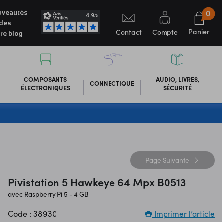
0
veautés
des
Panier
Contact
Compte
re blog
COMPOSANTS
AUDIO, LIVRES,
CONNECTIQUE
ÉLECTRONIQUES
SÉCURITÉ
Page
Suivante
Pivistation 5 Hawkeye 64 Mpx B0513
avec Raspberry Pi 5 - 4 GB
Code : 38930
Imprimer l’article