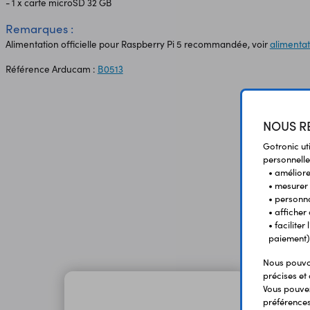
- 1 x carte microSD 32 GB
Remarques :
Alimentation officielle pour Raspberry Pi 5 recommandée, voir
alimenta
Référence Arducam :
B0513
NOUS RE
Gotronic ut
personnelle
• améliorer
• mesurer 
• personna
• afficher
• facilite
paiement)
Nous pouvon
précises et 
Vous pouvez
préférences 