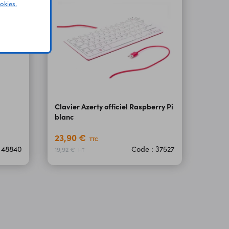
okies.
Clavier Azerty officiel Raspberry Pi
blanc
23,90 €
TTC
 48840
Code : 37527
19,92 €
HT