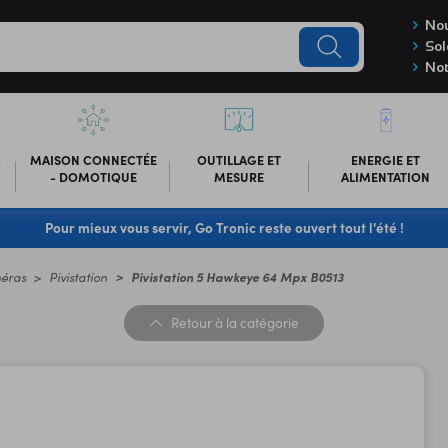
Nou
Sol
Not
-
MAISON CONNECTÉE
OUTILLAGE ET
ENERGIE ET
- DOMOTIQUE
MESURE
ALIMENTATION
Pour mieux vous servir, Go Tronic reste ouvert tout l'été !
éras
Pivistation
Pivistation 5 Hawkeye 64 Mpx B0513
Retour
à la catégorie