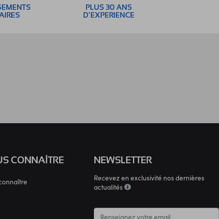
SEMENTS
PLUS 30 ANS
AIRES
D’EXPERIENCE
S CONNAÎTRE
NEWSLETTER
Recevez en exclusivité nos dernières
connaître
actualités