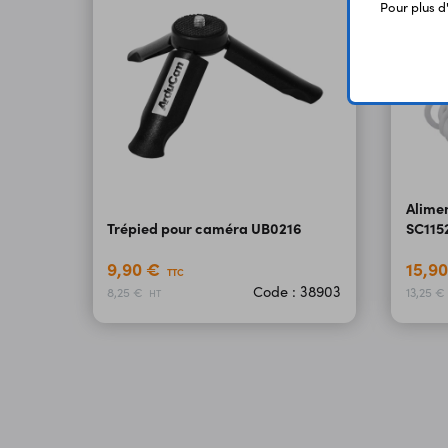
Pour plus d
Alime
Trépied pour caméra UB0216
SC115
9,90 €
15,9
TTC
Code : 38903
8,25 €
13,25 €
HT