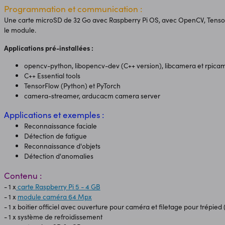
Programmation et communication :
Une carte microSD de 32 Go avec Raspberry Pi OS, avec OpenCV, Tensor
le module.
Applications pré-installées :
opencv-python, libopencv-dev (C++ version), libcamera et rpica
C++ Essential tools
TensorFlow (Python) et PyTorch
camera-streamer, arducacm camera server
Applications et exemples :
Reconnaissance faciale
Détection de fatigue
Reconnaissance d'objets
Détection d'anomalies
Contenu :
- 1 x
carte Raspberry Pi 5 - 4 GB
- 1 x
module caméra 64 Mpx
- 1 x boitier officiel avec ouverture pour caméra et filetage pour trépied 
- 1 x système de refroidissement