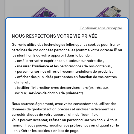
Continuer sans accepter
NOUS RESPECTONS VOTRE VIE PRIVÉE
Gotronic utilise des technologies telles que les cookies pour traiter
certaines de vos données personnelles (comme votre adresse IP ou
les identifiants de votre appareil) dans le but de :
• améliorer votre expérience utilisateur sur notre site ,
Carte ATmega328
Carte ESP8266
• mesurer l'audience et les performances de nos contenus ,
Dasduino Core
Dasduino Connect
• personnaliser nos offres et recommandations de produits ,
• afficher des publicités pertinentes en fonction de vos centres
10,75 €
11,50 €
TTC
TTC
d'intérêt ,
8,96 €
9,58 €
Code : 38602
Code : 38603
HT
HT
• faciliter l'interaction avec des services tiers (ex. réseaux
sociaux, services de chat ou de paiement).
Nous pouvons également, avec votre consentement, utiliser des
données de géolocalisation précises et analyser activement les
caractéristiques de votre appareil afin de l'identifier.
Vous avez déja consulté
Vous pouvez accepter, refuser ou personnaliser vos choix. À tout
moment, vous pouvez modifier vos préférences en cliquant sur le
lien « Gérer les cookies » en bas de page.