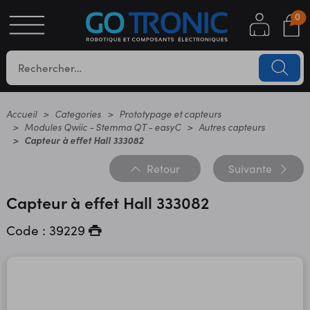
0
S
OTIQUE
UES
Accueil
Categories
Prototypage et capteurs
Modules Qwiic - Stemma QT - easyC
Autres capteurs
Capteur à effet Hall 333082
Retour
Suivante
Capteur à effet Hall 333082
Code : 39229
YC