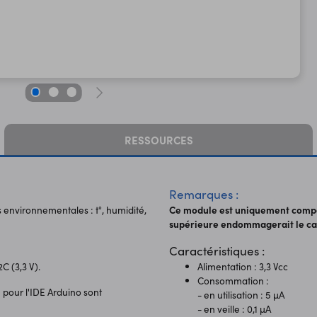
RESSOURCES
Remarques :
nvironnementales : t°, humidité,
Ce module est uniquement compati
supérieure endommagerait le ca
Caractéristiques :
 (3,3 V).
Alimentation : 3,3 Vcc
Consommation :
 pour l'IDE Arduino sont
- en utilisation : 5 µA
- en veille : 0,1 µA