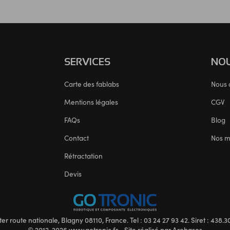
SERVICES
NOU
Carte des fablabs
Nous 
Mentions légales
CGV
FAQs
Blog
Contact
Nos 
Rétractation
Devis
ter route nationale, Blagny 08110, France. Tel : 03 24 27 93 42. Siret : 438
© 2012-2026 www.gotronic.fr - Site réalisé par
Arobases