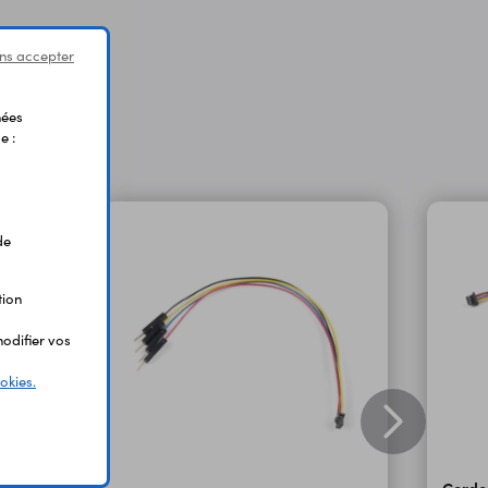
ns accepter
nées
e :
de
tion
odifier vos
okies.