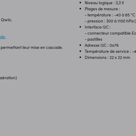
Niveau logique : 3,3 V
Plages de mesure :
- température : -40 à 85 °C 
 Qwiic.
- pression : 300 à 1100 hPa 
Interface I2C :
- connecteur compatible E
iic
.
- pastilles
Adresse I2C : 0x76
permettant leur mise en cascade.
Température de service : -4
Dimensions : 22 x 22 mm
 aération)