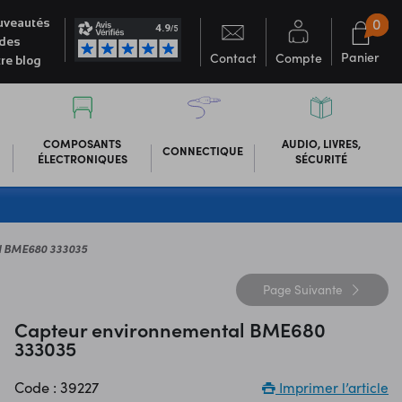
0
veautés
des
Panier
Contact
Compte
re blog
COMPOSANTS
AUDIO, LIVRES,
CONNECTIQUE
ÉLECTRONIQUES
SÉCURITÉ
l BME680 333035
Page
Suivante
Capteur environnemental BME680
333035
Code : 39227
Imprimer l’article