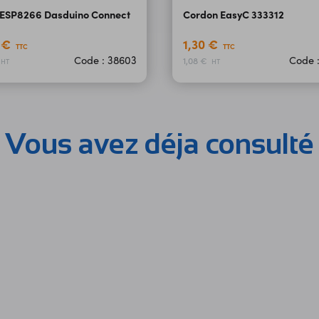
 ESP8266 Dasduino Connect
Cordon EasyC 333312
0 €
1,30 €
TTC
TTC
Code : 38603
Code 
1,08 €
HT
HT
Vous avez déja consulté