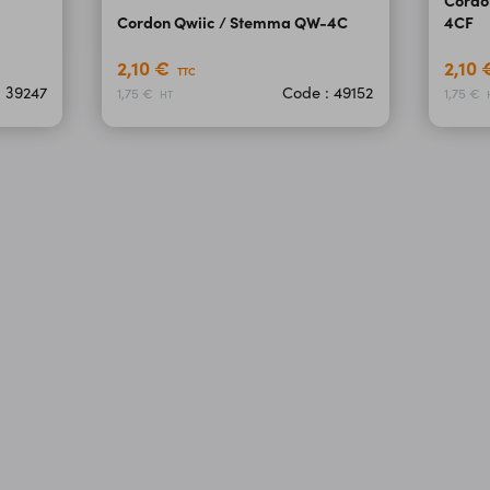
Cordo
Cordon Qwiic / Stemma QW-4C
4CF
2,10 €
2,10
TTC
: 39247
Code : 49152
1,75 €
1,75 €
HT