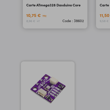
Carte ATmega328 Dasduino Core
Carte
10,75 €
11,5
TTC
Code : 38602
8,96 €
9,58 €
HT