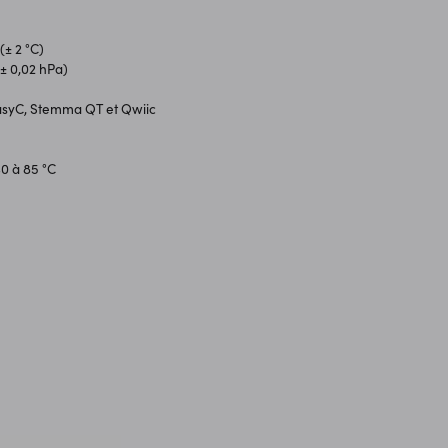
(± 2 °C)
(± 0,02 hPa)
asyC, Stemma QT et Qwiic
0 à 85 °C