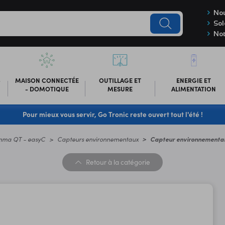
Nou
Sol
Not
-
MAISON CONNECTÉE
OUTILLAGE ET
ENERGIE ET
- DOMOTIQUE
MESURE
ALIMENTATION
Pour mieux vous servir, Go Tronic reste ouvert tout l'été !
emma QT - easyC
Capteurs environnementaux
Capteur environnementa
Retour
à la catégorie