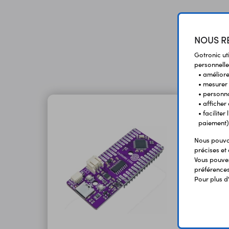
NOUS RE
Gotronic ut
personnelle
• améliorer
• mesurer 
• personna
• afficher
• facilite
paiement)
Nous pouvon
précises et 
Vous pouvez
préférences 
Pour plus d