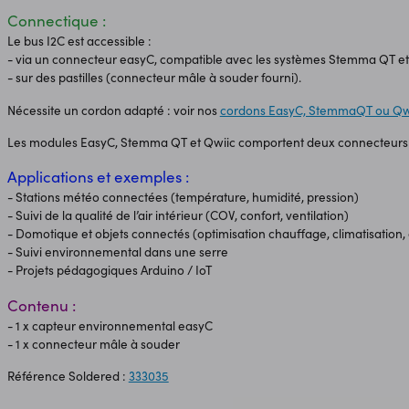
Connectique :
Le bus I2C est accessible :
- via un connecteur easyC, compatible avec les systèmes Stemma QT et
- sur des pastilles (connecteur mâle à souder fourni).
Nécessite un cordon adapté : voir nos
cordons EasyC, StemmaQT ou Qw
Les modules EasyC, Stemma QT et Qwiic comportent deux connecteurs 
Applications et exemples :
- Stations météo connectées (température, humidité, pression)
- Suivi de la qualité de l’air intérieur (COV, confort, ventilation)
- Domotique et objets connectés (optimisation chauffage, climatisation,
- Suivi environnemental dans une serre
- Projets pédagogiques Arduino / IoT
Contenu :
- 1 x capteur environnemental easyC
- 1 x connecteur mâle à souder
Référence Soldered :
333035