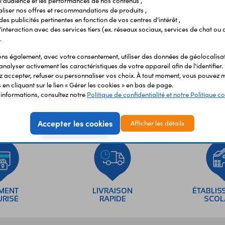
l'audience et les performances de nos contenus ,
liser nos offres et recommandations de produits ,
 des publicités pertinentes en fonction de vos centres d'intérêt ,
r l'interaction avec des services tiers (ex. réseaux sociaux, services de chat ou 
.
s également, avec votre consentement, utiliser des données de géolocalisa
analyser activement les caractéristiques de votre appareil afin de l'identifier.
 accepter, refuser ou personnaliser vos choix. À tout moment, vous pouvez m
en cliquant sur le lien « Gérer les cookies » en bas de page.
'informations, consultez notre
Politique de confidentialité et notre Politique co
Accepter les cookies
Afficher les détails
EMENT
LIVRAISON
ÉTABLIS
URISÉ
RAPIDE
SCOL