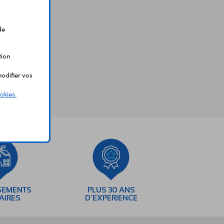
de
tion
odifier vos
okies.
SEMENTS
PLUS 30 ANS
AIRES
D’EXPERIENCE