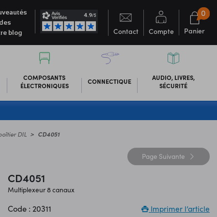
0
veautés
des
Panier
Contact
Compte
re blog
COMPOSANTS
AUDIO, LIVRES,
CONNECTIQUE
ÉLECTRONIQUES
SÉCURITÉ
oîtier DIL
CD4051
Page
Suivante
CD4051
Multiplexeur 8 canaux
Code : 20311
Imprimer l’article