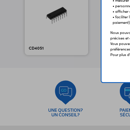
• mesurer 
• personna
• afficher
• facilite
paiement)
Nous pouvon
précises et 
Vous pouvez
CD4051
préférences 
Pour plus d
UNE QUESTION?
PAI
UN CONSEIL?
SÉC