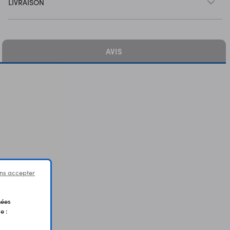
LIVRAISON
AVIS
ns accepter
nées
e :