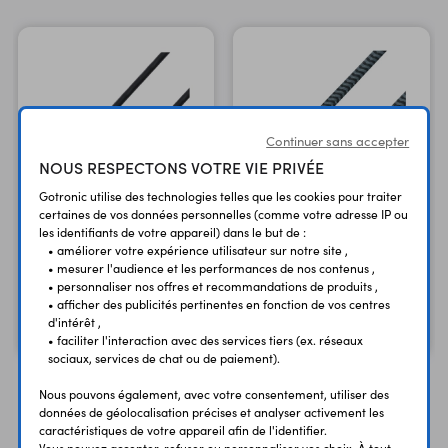
Continuer sans accepter
NOUS RESPECTONS VOTRE VIE PRIVÉE
Gotronic utilise des technologies telles que les cookies pour traiter
certaines de vos données personnelles (comme votre adresse IP ou
Cordon 1 m USB205PD
Cordon 1,5 m USB206PD
les identifiants de votre appareil) dans le but de :
• améliorer votre expérience utilisateur sur notre site ,
USB type-C 2.0 - PD
USB type-C 2.0 - QC3.0
• mesurer l'audience et les performances de nos contenus ,
100W - M/M
- PD 100W - M/M
• personnaliser nos offres et recommandations de produits ,
• afficher des publicités pertinentes en fonction de vos centres
8,20 €
9,90 €
TTC
TTC
d'intérêt ,
6,83 €
8,25 €
Code : 49298
Code : 49299
HT
HT
• faciliter l'interaction avec des services tiers (ex. réseaux
sociaux, services de chat ou de paiement).
Nous pouvons également, avec votre consentement, utiliser des
données de géolocalisation précises et analyser activement les
caractéristiques de votre appareil afin de l'identifier.
Vous pouvez accepter, refuser ou personnaliser vos choix. À tout