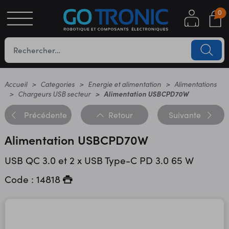
0
S
OTIQUE
UES
Accueil
Categories
Energie et alimentation
Alimentations
Chargeurs USB secteur
Alimentation USBCPD70W
Précédente
Retour
Suivante
Alimentation USBCPD70W
USB QC 3.0 et 2 x USB Type-C PD 3.0 65 W
Code : 14818
YC