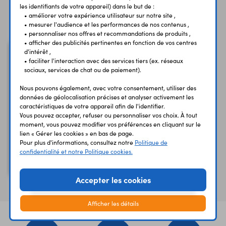
les identifiants de votre appareil) dans le but de :
Vous avez déja consulté
• améliorer votre expérience utilisateur sur notre site ,
• mesurer l'audience et les performances de nos contenus ,
• personnaliser nos offres et recommandations de produits ,
• afficher des publicités pertinentes en fonction de vos centres
d'intérêt ,
• faciliter l'interaction avec des services tiers (ex. réseaux
sociaux, services de chat ou de paiement).
Nous pouvons également, avec votre consentement, utiliser des
données de géolocalisation précises et analyser activement les
caractéristiques de votre appareil afin de l'identifier.
Vous pouvez accepter, refuser ou personnaliser vos choix. À tout
moment, vous pouvez modifier vos préférences en cliquant sur le
lien « Gérer les cookies » en bas de page.
Cordon 2610-050BC
Pour plus d'informations, consultez notre
Politique de
confidentialité et notre Politique cookies.
de sécurité - 50 cm -
blanc
Accepter les cookies
Afficher les détails