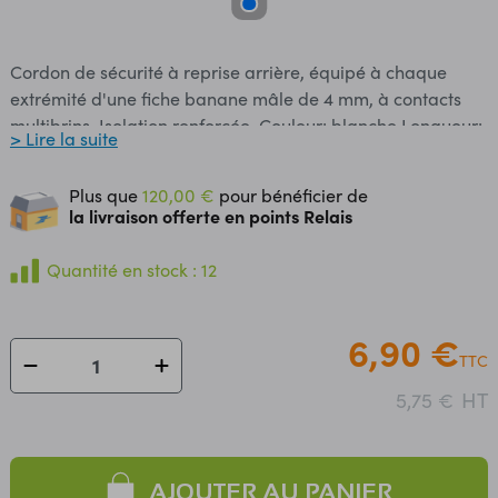
Cordon de sécurité à reprise arrière, équipé à chaque
extrémité d'une fiche banane mâle de 4 mm, à contacts
multibrins. Isolation renforcée. Couleur: blanche Longueur:
> Lire la suite
50 cm Câble souple PVC de 0,75 mm². Intensité maxi: 12 A
1000 V CAT II / 600 V CAT III / 300 V CAT IV
Plus que
120,00 €
pour bénéficier de
la livraison offerte en points Relais
Quantité en stock : 12
6,90 €
TTC
HT
5,75 €
AJOUTER AU PANIER