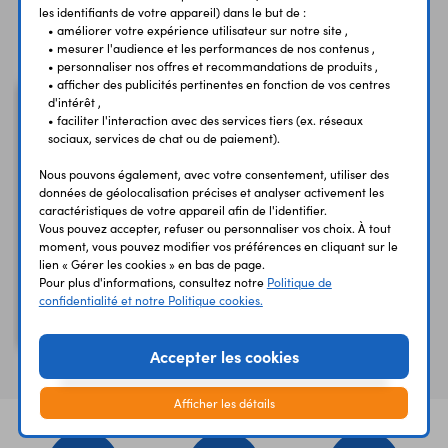
les identifiants de votre appareil) dans le but de :
Vous avez déja consulté
• améliorer votre expérience utilisateur sur notre site ,
• mesurer l'audience et les performances de nos contenus ,
• personnaliser nos offres et recommandations de produits ,
• afficher des publicités pertinentes en fonction de vos centres
d'intérêt ,
• faciliter l'interaction avec des services tiers (ex. réseaux
sociaux, services de chat ou de paiement).
Nous pouvons également, avec votre consentement, utiliser des
données de géolocalisation précises et analyser activement les
caractéristiques de votre appareil afin de l'identifier.
Vous pouvez accepter, refuser ou personnaliser vos choix. À tout
moment, vous pouvez modifier vos préférences en cliquant sur le
lien « Gérer les cookies » en bas de page.
Cordon 2610-050J
Pour plus d'informations, consultez notre
Politique de
confidentialité et notre Politique cookies.
de sécurité - 50 cm -
jaune
Accepter les cookies
Afficher les détails