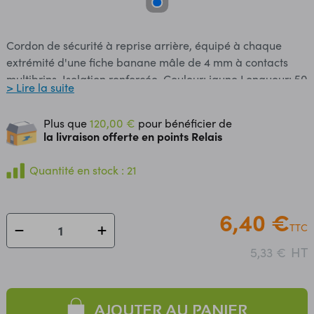
Cordon de sécurité à reprise arrière, équipé à chaque
extrémité d'une fiche banane mâle de 4 mm à contacts
multibrins. Isolation renforcée. Couleur: jaune Longueur: 50
> Lire la suite
cm Câble souple PVC de 0,75 mm². Intensité maxi: 12 A
1000 V CAT II / 600 V CAT III / 300 V CAT IV
Plus que
120,00 €
pour bénéficier de
la livraison offerte en points Relais
Quantité en stock : 21
6,40 €
TTC
HT
5,33 €
AJOUTER AU PANIER