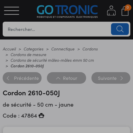
0
S
OTIQUE
UES
Accueil
Categories
Connectique
Cordons
Cordons de mesure
Cordons de sécurité mâles-mâles 4mm 50 cm
Cordon 2610-050J
Précédente
Retour
Suivante
Cordon 2610-050J
de sécurité - 50 cm - jaune
YC
Code : 47864