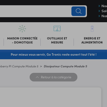
Nou
Sol
Not
-
MAISON CONNECTÉE
OUTILLAGE ET
ENERGIE ET
- DOMOTIQUE
MESURE
ALIMENTATION
Pour mieux vous servir, Go Tronic reste ouvert tout l'été !
berry Pi Compute Module 5
Dissipateur Compute Module 5
Retour
à la catégorie