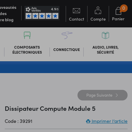
0
veautés
des
Panier
Contact
Compte
re blog
COMPOSANTS
AUDIO, LIVRES,
CONNECTIQUE
ÉLECTRONIQUES
SÉCURITÉ
Page
Suivante
Dissipateur Compute Module 5
Code : 39291
Imprimer l’article