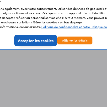
.
0 €
s également, avec votre consentement, utiliser des données de géolocalisa
TTC
Code : 39289
analyser activement les caractéristiques de votre appareil afin de l'identifier.
€
HT
 accepter, refuser ou personnaliser vos choix. À tout moment, vous pouvez m
en cliquant sur le lien « Gérer les cookies » en bas de page.
'informations, consultez notre
Politique de confidentialité et notre Politique co
Vous avez déja consulté
Accepter les cookies
Afficher les détails