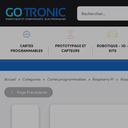
CARTES
PROTOTYPAGE ET
ROBOTIQUE - 3D 
PROGRAMMABLES
CAPTEURS
KITS
Accueil
Categories
Cartes programmables
Raspberry Pi
Rasp
Page
Précédente