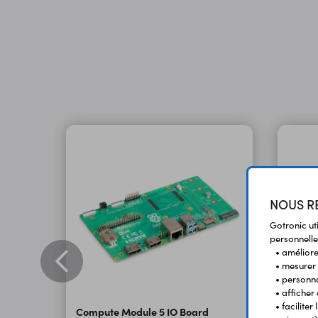
NOUS RE
Gotronic ut
personnelle
• améliorer
• mesurer 
• personna
• afficher
• facilite
Compute Module 5 IO Board
Boîtie