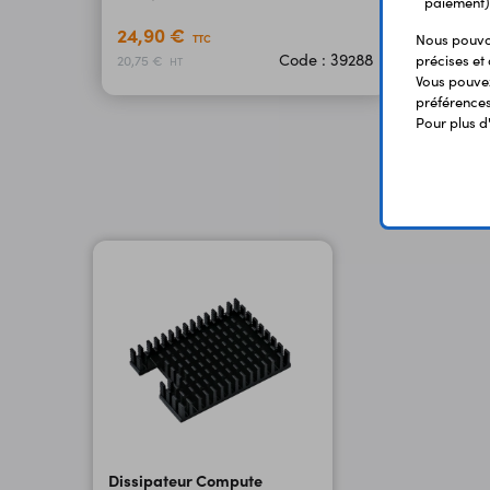
paiement)
24,90 €
19,9
Nous pouvon
TTC
Code : 39288
précises et 
20,75 €
16,58 
HT
Vous pouvez
préférences 
Pour plus d
Dissipateur Compute