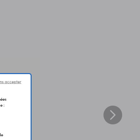
ns accepter
nées
e :
de