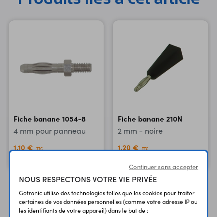
Fiche banane 1054-8
Fiche banane 210N
4 mm pour panneau
2 mm - noire
1,10 €
1,20 €
TTC
TTC
0,92 €
1,00 €
Code : 08237
Code : 08210
HT
HT
Continuer sans accepter
NOUS RESPECTONS VOTRE VIE PRIVÉE
Gotronic utilise des technologies telles que les cookies pour traiter
certaines de vos données personnelles (comme votre adresse IP ou
les identifiants de votre appareil) dans le but de :
Produits similaires