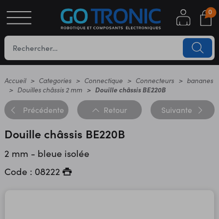
0
S
OTIQUE
UES
Accueil
Categories
Connectique
Connecteurs
bananes
Douilles châssis 2 mm
Douille châssis BE220B
Précédente
Retour
Suivante
Douille châssis BE220B
2 mm - bleue isolée
Code : 08222
YC