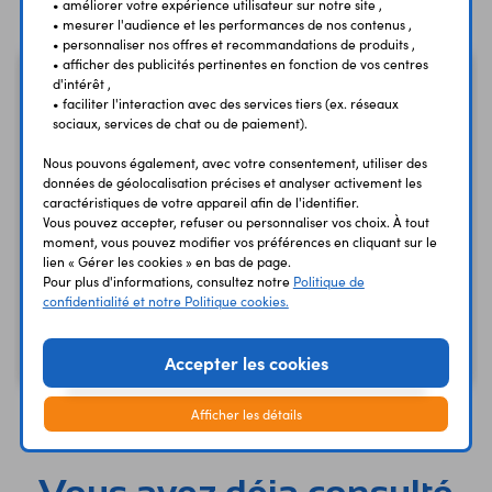
• améliorer votre expérience utilisateur sur notre site ,
• mesurer l'audience et les performances de nos contenus ,
• personnaliser nos offres et recommandations de produits ,
• afficher des publicités pertinentes en fonction de vos centres
d'intérêt ,
• faciliter l'interaction avec des services tiers (ex. réseaux
sociaux, services de chat ou de paiement).
Nous pouvons également, avec votre consentement, utiliser des
données de géolocalisation précises et analyser activement les
caractéristiques de votre appareil afin de l'identifier.
Vous pouvez accepter, refuser ou personnaliser vos choix. À tout
moment, vous pouvez modifier vos préférences en cliquant sur le
lien « Gérer les cookies » en bas de page.
Douille châssis BE220N
Douille châssis BE220R
Pour plus d'informations, consultez notre
Politique de
2 mm - noire isolée
2 mm - rouge isolée
confidentialité et notre Politique cookies.
1,15 €
1,15 €
TTC
TTC
0,96 €
0,96 €
Code : 08220
Code : 08221
Accepter les cookies
HT
HT
Afficher les détails