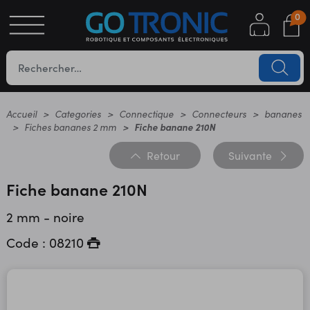
0
S
OTIQUE
UES
Accueil
Categories
Connectique
Connecteurs
bananes
Fiches bananes 2 mm
Fiche banane 210N
Retour
Suivante
Fiche banane 210N
2 mm - noire
Code : 08210
YC