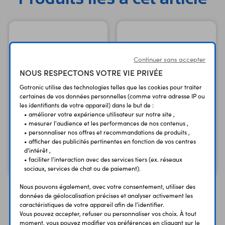
Continuer sans accepter
NOUS RESPECTONS VOTRE VIE PRIVÉE
Gotronic utilise des technologies telles que les cookies pour traiter
certaines de vos données personnelles (comme votre adresse IP ou
les identifiants de votre appareil) dans le but de :
• améliorer votre expérience utilisateur sur notre site ,
Douilles 2 mm 20052
Douille châssis BE220N
• mesurer l'audience et les performances de nos contenus ,
• personnaliser nos offres et recommandations de produits ,
pour circuit imprimé
2 mm - noire isolée
• afficher des publicités pertinentes en fonction de vos centres
d'intérêt ,
0,95 €
1,15 €
TTC
TTC
• faciliter l'interaction avec des services tiers (ex. réseaux
0,79 €
0,96 €
Code : 08230
Code : 08220
HT
HT
sociaux, services de chat ou de paiement).
Nous pouvons également, avec votre consentement, utiliser des
données de géolocalisation précises et analyser activement les
caractéristiques de votre appareil afin de l'identifier.
Vous pouvez accepter, refuser ou personnaliser vos choix. À tout
Vous avez déja consulté
moment, vous pouvez modifier vos préférences en cliquant sur le