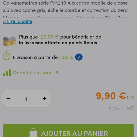
Galvanomètres série PM2 10 A à cadre mobile de classe
2.5 avec cache gris, échelle courbe et correction du zéro.
Mesures en continu uniquement. Dimensions: 60 x 47 mm.
> Lire la suite
Profondeur: 35 mm. Découpe à prévoir : Ø 38 mm. Fixation
par 4 vis et écrous.
Plus que
120,00 €
pour bénéficier de
la livraison offerte en points Relais
Livraison à partir de
4,50 €
?
Quantité en stock : 6
9,90 €
TTC
HT
8,25 €
AJOUTER AU PANIER