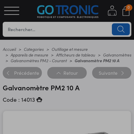
0
S
OTIQUE
UES
Accueil
Categories
Outillage et mesure
Appareils de mesure
Afficheurs de tableau
Galvanomètres
Galvanomètres PM2 - Courant
Galvanomètre PM2 10 A
Précédente
Retour
Suivante
Galvanomètre PM2 10 A
Code : 14013
YC