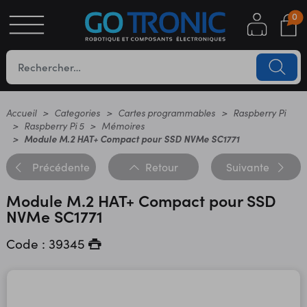
0
S
OTIQUE
UES
Accueil
Categories
Cartes programmables
Raspberry Pi
Raspberry Pi 5
Mémoires
Module M.2 HAT+ Compact pour SSD NVMe SC1771
Précédente
Retour
Suivante
Module M.2 HAT+ Compact pour SSD
NVMe SC1771
Code : 39345
YC