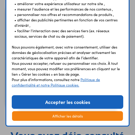
• améliorer votre expérience utilisateur sur notre site ,
• mesurer l'audience et les performances de nos contenus ,
• personnaliser nos offres et recommandations de produits ,
NEW
• afficher des publicités pertinentes en fonction de vos centres
d'intérêt ,
• faciliter l'interaction avec des services tiers (ex. réseaux
sociaux, services de chat ou de paiement).
Nous pouvons également, avec votre consentement, utiliser des
données de géolocalisation précises et analyser activement les
caractéristiques de votre appareil afin de l'identifier.
Vous pouvez accepter, refuser ou personnaliser vos choix. À tout
Module M.2 HAT pour
moment, vous pouvez modifier vos préférences en cliquant sur le
lien « Gérer les cookies » en bas de page.
SSD NVMe SC1166
Pour plus d'informations, consultez notre
Politique de
pour Raspberry Pi 5
confidentialité et notre Politique cookies.
14,20 €
TTC
11,83 €
Code : 38807
HT
Accepter les cookies
Afficher les détails