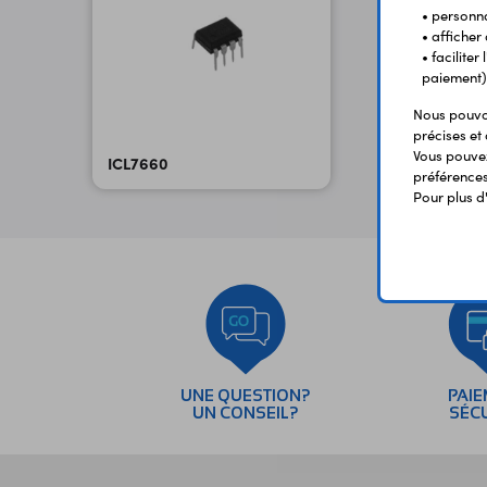
• personna
• afficher
• facilite
paiement)
Nous pouvon
précises et 
Vous pouvez
ICL7660
préférences 
Pour plus d
UNE QUESTION?
PAI
UN CONSEIL?
SÉC