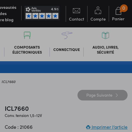
0
veautés
des
Panier
Contact
Compte
re blog
COMPOSANTS
AUDIO, LIVRES,
CONNECTIQUE
ÉLECTRONIQUES
SÉCURITÉ
ICL7660
Page
Suivante
ICL7660
Conv. tension 1,5-12V
Code : 21066
Imprimer l’article