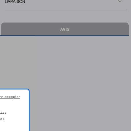
LIVRAISON
AVIS
ns accepter
nées
e :