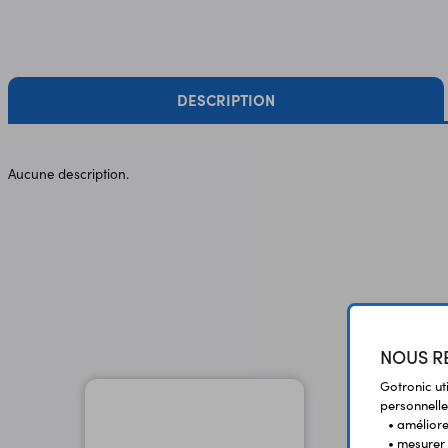
DESCRIPTION
Aucune description.
NOUS RE
Gotronic ut
personnelle
• améliorer
• mesurer 