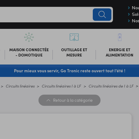
Nou
Sol
Not
-
MAISON CONNECTÉE
OUTILLAGE ET
ENERGIE ET
- DOMOTIQUE
MESURE
ALIMENTATION
Pour mieux vous servir, Go Tronic reste ouvert tout l'été !
Circuits linéaires
Circuits linéaires I à LF
Circuits linéaires de I à LF
Retour
à la catégorie