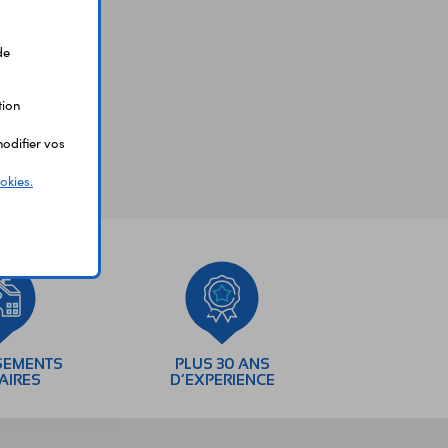
de
tion
odifier vos
okies.
SEMENTS
PLUS 30 ANS
AIRES
D’EXPERIENCE