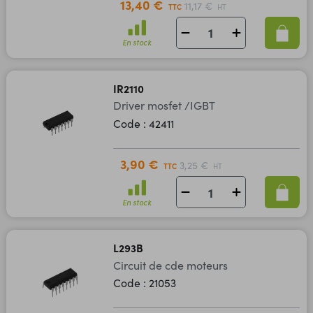
13,40 €
11,17 €
TTC
HT
En stock
IR2110
Driver mosfet /IGBT
Code : 42411
3,90 €
3,25 €
TTC
HT
En stock
L293B
Circuit de cde moteurs
Code : 21053