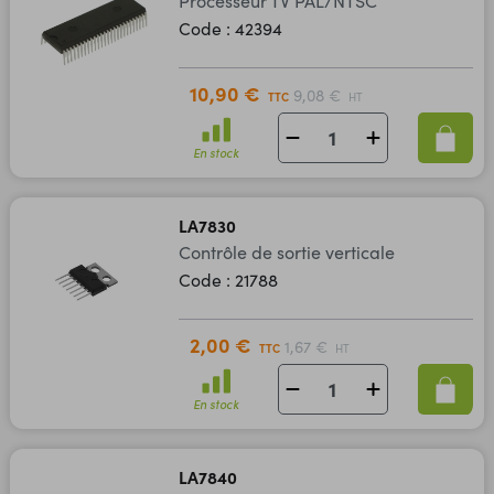
Processeur TV PAL/NTSC
Code : 42394
10,90 €
9,08 €
TTC
HT
En stock
LA7830
Contrôle de sortie verticale
Code : 21788
2,00 €
1,67 €
TTC
HT
En stock
LA7840