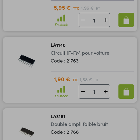
5,95 €
4,96 €
TTC
HT
En stock
LA1140
Circuit IF-FM pour voiture
Code : 21763
1,90 €
1,58 €
TTC
HT
En stock
LA3161
Double ampli faible bruit
Code : 21766