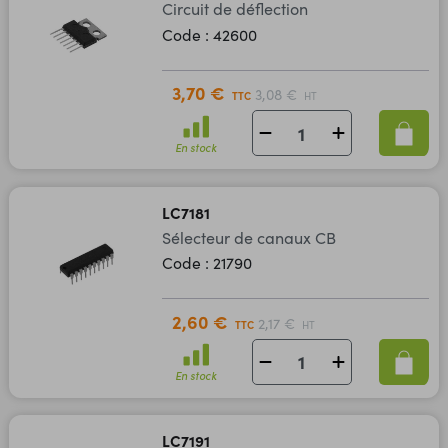
Circuit de déflection
Code : 42600
3,70 €
3,08 €
TTC
HT
En stock
LC7181
Sélecteur de canaux CB
Code : 21790
2,60 €
2,17 €
TTC
HT
En stock
LC7191