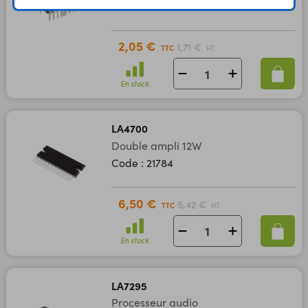
Code : 21783
2,05 €
1,71 €
TTC
HT
En stock
LA4700
Double ampli 12W
Code : 21784
6,50 €
5,42 €
TTC
HT
En stock
LA7295
Processeur audio