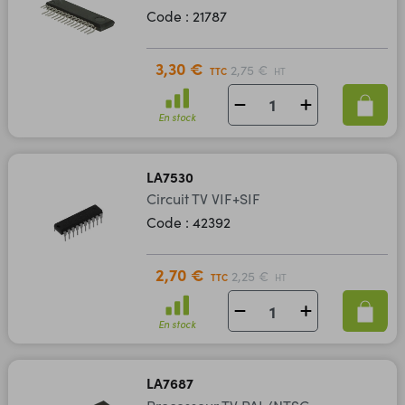
Code : 21787
3,30 €
2,75 €
TTC
HT
En stock
LA7530
Circuit TV VIF+SIF
Code : 42392
2,70 €
2,25 €
TTC
HT
En stock
LA7687