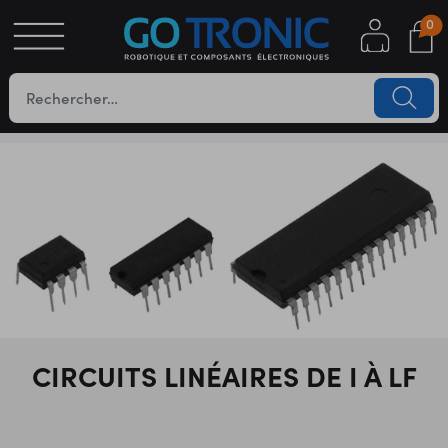
0
S
OTIQUE
UES
YC
CIRCUITS LINÉAIRES DE I À LF