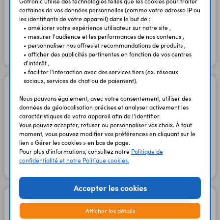
Gotronic utilise des technologies telles que les cookies pour traiter
certaines de vos données personnelles (comme votre adresse IP ou
les identifiants de votre appareil) dans le but de :
3,20 €
• améliorer votre expérience utilisateur sur notre site ,
2,67 €
TTC
HT
• mesurer l'audience et les performances de nos contenus ,
• personnaliser nos offres et recommandations de produits ,
• afficher des publicités pertinentes en fonction de vos centres
En stock
d'intérêt ,
• faciliter l'interaction avec des services tiers (ex. réseaux
sociaux, services de chat ou de paiement).
LA4505
Ampli 2 x 8,5W
Nous pouvons également, avec votre consentement, utiliser des
données de géolocalisation précises et analyser activement les
Code : 21914
caractéristiques de votre appareil afin de l'identifier.
Vous pouvez accepter, refuser ou personnaliser vos choix. À tout
moment, vous pouvez modifier vos préférences en cliquant sur le
4,40 €
3,67 €
TTC
lien « Gérer les cookies » en bas de page.
HT
Pour plus d'informations, consultez notre
Politique de
confidentialité et notre Politique cookies.
En stock
Accepter les cookies
LA4555
Pré-ampli audio 2.3W
Afficher les détails