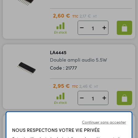
2,60 €
2,17 €
TTC
HT
En stock
LA4445
Double ampli audio 5.5W
Code : 21777
2,95 €
2,46 €
TTC
HT
En stock
Continuer sans accepter
LA4460
NOUS RESPECTONS VOTRE VIE PRIVÉE
Ampli audio 12W
Code : 21778