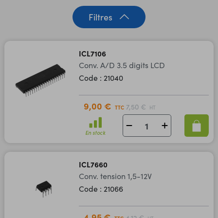
Filtres
ICL7106
Conv. A/D 3.5 digits LCD
Code : 21040
9,00 €
7,50 €
TTC
HT
En stock
ICL7660
Conv. tension 1,5-12V
Code : 21066
4,95 €
4,12 €