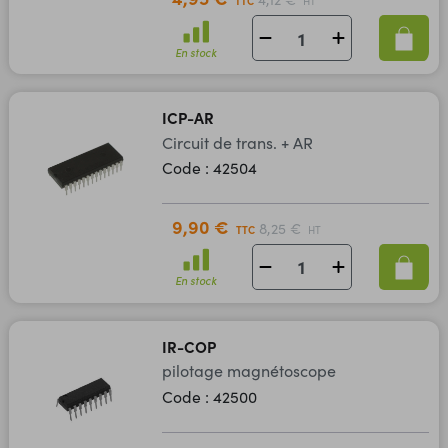
TTC
HT
En stock
ICP-AR
Circuit de trans. + AR
Code : 42504
9,90 €
8,25 €
TTC
HT
En stock
IR-COP
pilotage magnétoscope
Code : 42500