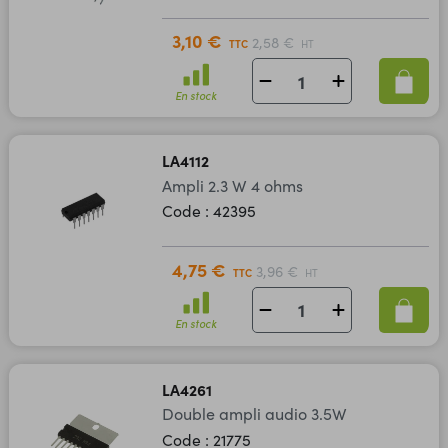
3,10 €
2,58 €
TTC
HT
En stock
LA4112
Ampli 2.3 W 4 ohms
Code : 42395
4,75 €
3,96 €
TTC
HT
En stock
LA4261
Double ampli audio 3.5W
Code : 21775