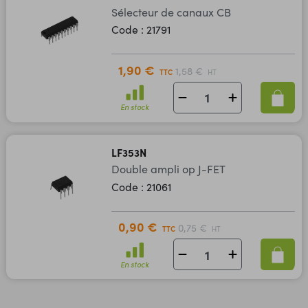
Sélecteur de canaux CB
Code : 21791
1,90 €
1,58 €
TTC
HT
En stock
LF353N
Double ampli op J-FET
Code : 21061
0,90 €
0,75 €
TTC
HT
En stock