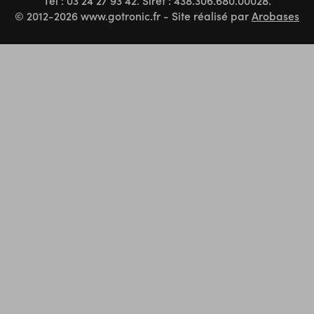
Tel : 03 24 27 93 42. Siret : 438.306.680.00028.
© 2012-2026 www.gotronic.fr - Site réalisé par
Arobases