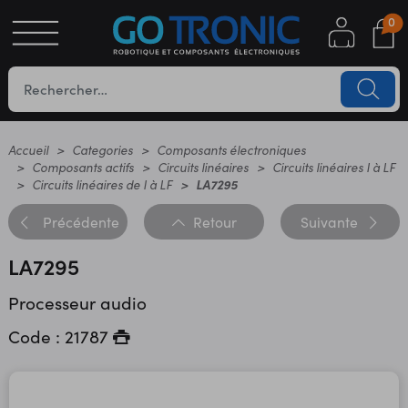
0
S
OTIQUE
UES
Accueil
Categories
Composants électroniques
Composants actifs
Circuits linéaires
Circuits linéaires I à LF
Circuits linéaires de I à LF
LA7295
Précédente
Retour
Suivante
LA7295
Processeur audio
YC
Code : 21787