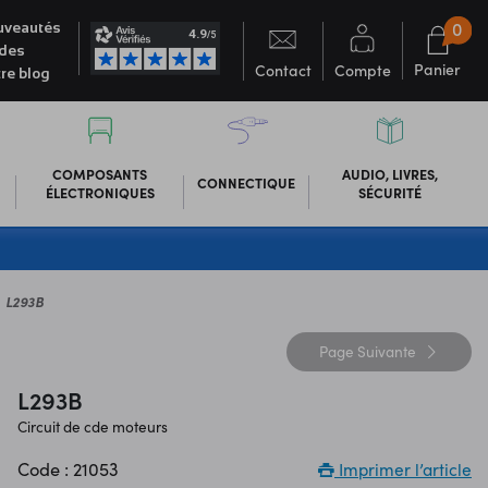
0
veautés
des
Panier
Contact
Compte
re blog
COMPOSANTS
AUDIO, LIVRES,
CONNECTIQUE
ÉLECTRONIQUES
SÉCURITÉ
L293B
Page
Suivante
L293B
Circuit de cde moteurs
Code : 21053
Imprimer l’article