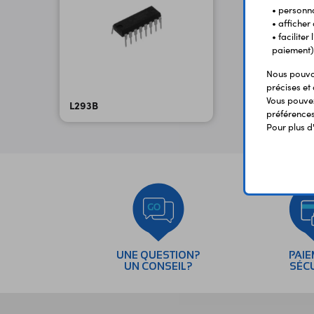
• personna
• afficher
• facilite
paiement)
Nous pouvon
précises et 
Vous pouvez
L293B
préférences 
Pour plus d
UNE QUESTION?
PAI
UN CONSEIL?
SÉC