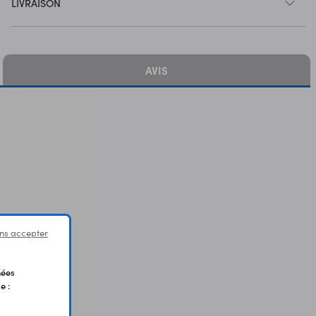
LIVRAISON
AVIS
ns accepter
nées
e :