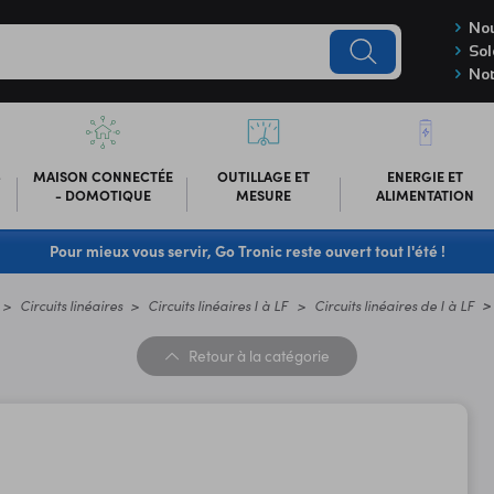
Nou
Sol
Not
-
MAISON CONNECTÉE
OUTILLAGE ET
ENERGIE ET
- DOMOTIQUE
MESURE
ALIMENTATION
Pour mieux vous servir, Go Tronic reste ouvert tout l'été !
Circuits linéaires
Circuits linéaires I à LF
Circuits linéaires de I à LF
Retour
à la catégorie