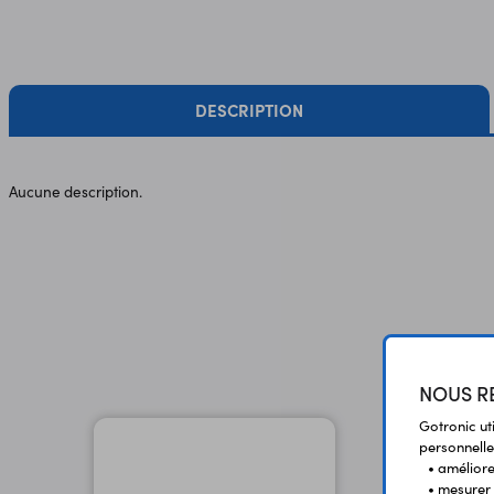
DESCRIPTION
Aucune description.
NOUS RE
Gotronic ut
personnelle
• améliorer
• mesurer 