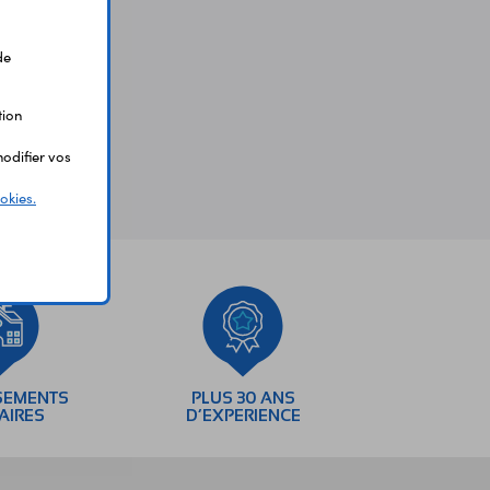
de
tion
odifier vos
okies.
SEMENTS
PLUS 30 ANS
AIRES
D’EXPERIENCE