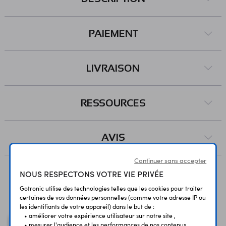
PAIEMENT
LIVRAISON
RESSOURCES
AVIS
Continuer sans accepter
NOUS RESPECTONS VOTRE VIE PRIVÉE
Vous avez déja consulté
Gotronic utilise des technologies telles que les cookies pour traiter
certaines de vos données personnelles (comme votre adresse IP ou
les identifiants de votre appareil) dans le but de :
• améliorer votre expérience utilisateur sur notre site ,
• mesurer l'audience et les performances de nos contenus ,