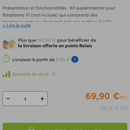
Présentation et fonctionnalités : Kit expérimental pour
Raspberry Pi (non incluse) qui comprend des
montages sans soudure incluant une matrice à LEDs,
> Lire la suite
des buzzers, un servomoteur, .... Compatibilité : Raspberry
Pi 3B, 3B+, 4B et Zero. Programmation et communication :
Plus que
120,00 €
pour bénéficier de
Un guide d'utilisation détaillé et des exemples de
la livraison offerte en points Relais
programmes sont disponibles en téléchargement (guide
en anglais, voir fiche technique). Contenu : - 1 x plaque de
Livraison à partir de
5,90 €
?
montage rapide sans soudure 830 contacts - 5 x
résistances 10 kΩ - 5 x résistances 2 kΩ - 5 x résistances
Quantité en stock : 5
220 Ω - 1 x module LCD 16 caractères x 2 lignes - 1 x carte
d'extension GPIO - 1 x câble plat pour carte GPIO - 1 x
récepteur IR VS1838 - 1 x mini télécommande pour
69,90 €
TTC
récepteur IR WPI317 - 1 x potentiomètre 50 kΩ - 4 x
boutons-poussoirs 4 broches avec capuchons ronds - 1 x
HT
58,25 €
connecteur mâle à 40 broches 2,54 mm - 3 x
phototransistor SGPT5053C - 1 x capteur de
température LM35DZ - 1 x buzzer actif 5 Vcc - 1 x buzzer