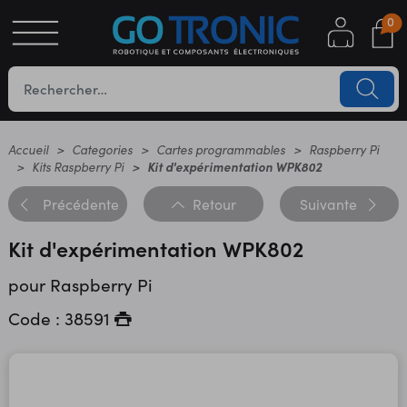
0
S
OTIQUE
UES
Accueil
Categories
Cartes programmables
Raspberry Pi
Kits Raspberry Pi
Kit d'expérimentation WPK802
Précédente
Retour
Suivante
Kit d'expérimentation WPK802
pour Raspberry Pi
Code : 38591
YC