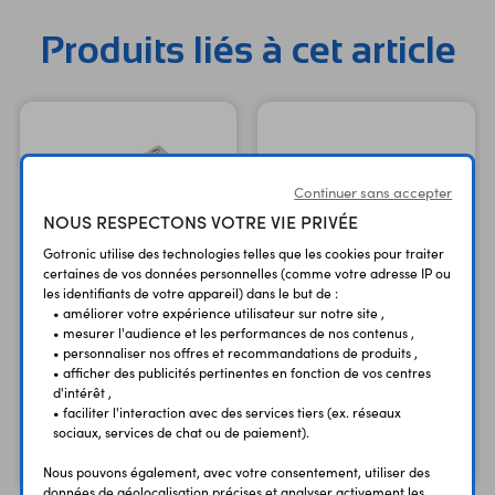
Produits liés à cet article
Continuer sans accepter
NOUS RESPECTONS VOTRE VIE PRIVÉE
Gotronic utilise des technologies telles que les cookies pour traiter
certaines de vos données personnelles (comme votre adresse IP ou
les identifiants de votre appareil) dans le but de :
• améliorer votre expérience utilisateur sur notre site ,
• mesurer l'audience et les performances de nos contenus ,
Carte Raspberry Pi 4 B -
Carte Raspberry Pi 3 B+
• personnaliser nos offres et recommandations de produits ,
2 GB
• afficher des publicités pertinentes en fonction de vos centres
1,4 GHz - 1 GB - Wi-Fi
d'intérêt ,
2,4 et 5 GHz
Version 2 GB
• faciliter l'interaction avec des services tiers (ex. réseaux
sociaux, services de chat ou de paiement).
59,90 €
69,90 €
TTC
TTC
49,92 €
58,25 €
Code : 35790
Code : 36437
HT
HT
Nous pouvons également, avec votre consentement, utiliser des
données de géolocalisation précises et analyser activement les