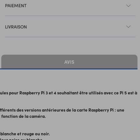
PAIEMENT
LIVRAISON
AVIS
les pour Raspberry Pi 3 et 4 souhaitant être utilisés avec ce Pi 5 est à
fférents des versions antérieures de la carte Raspberry Pi : une
 fonction de la caméra.
 blanche et rouge ou noir.
uleur noire ou blanche.