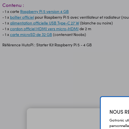
Contenu :
- 1 x carte
Raspberry Pi 5 version 4 GB
- 1 x
boîtier officiel
pour Raspberry Pi 5 avec ventilateur et radiateur (ro
- 1 x
alimentation officielle USB Type-C 27 W
(blanche ou noire)
- 1 x
cordon officiel HDMI vers micro-HDMI
de 2 m
- 1 x
carte microSD de 32 GB
(contenant Noobs)
Référence HutoPi : Starter Kit Raspberry Pi 5 - 4 GB
NOUS RE
Gotronic ut
personnelle