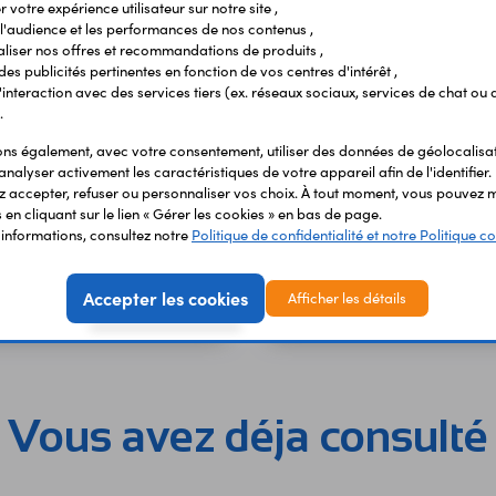
 votre expérience utilisateur sur notre site ,
l'audience et les performances de nos contenus ,
liser nos offres et recommandations de produits ,
 des publicités pertinentes en fonction de vos centres d'intérêt ,
r l'interaction avec des services tiers (ex. réseaux sociaux, services de chat ou 
.
s également, avec votre consentement, utiliser des données de géolocalisa
analyser activement les caractéristiques de votre appareil afin de l'identifier.
 accepter, refuser ou personnaliser vos choix. À tout moment, vous pouvez m
 20 cm CSI / MIPI caméra
en cliquant sur le lien « Gérer les cookies » en bas de page.
8
Caméra 12 Mpx WIDE SC087
'informations, consultez notre
Politique de confidentialité et notre Politique co
 €
45,90 €
TTC
TTC
Accepter les cookies
Afficher les détails
Code : 38646
Code 
38,25 €
HT
HT
Vous avez déja consulté