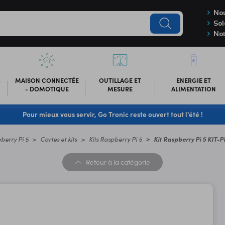
Nou
Sol
Not
-
MAISON CONNECTÉE
OUTILLAGE ET
ENERGIE ET
- DOMOTIQUE
MESURE
ALIMENTATION
Pour mieux vous servir, Go Tronic reste ouvert tout l'été !
berry Pi 5
Cartes et kits
Kits Raspberry Pi 5
Kit Raspberry Pi 5 KIT-P
Retour
à la catégorie