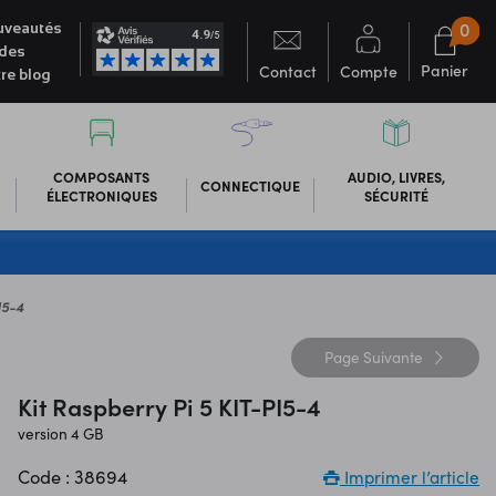
0
veautés
des
Panier
Contact
Compte
re blog
COMPOSANTS
AUDIO, LIVRES,
CONNECTIQUE
ÉLECTRONIQUES
SÉCURITÉ
I5-4
Page
Suivante
Kit Raspberry Pi 5 KIT-PI5-4
version 4 GB
Code : 38694
Imprimer l’article