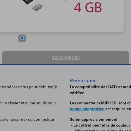
RESSOURCES
Remarques :
oires nécessaires pour débuter (à
La compatibilité des HATs et modu
vérifier.
 un clavier et à une souris pour
​Les connecteurs MIPI/CSI sont di
nappe adaptatrice
est requise en
ateur à raccorder au connecteur
Selon approvisionnement :
- Le coffret peut être de couleur
- L'alimentation peut être de co