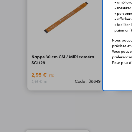
• améliorer
• mesurer 
• personna
• afficher
• facilite
paiement)
Nous pouvon
précises et 
Vous pouvez
Nappe 30 cm CSI / MIPI caméra
Nappe
préférences 
SC1129
SC112
Pour plus d
2,95 €
1,60
TTC
Code : 38649
2,46 €
1,33 €
HT