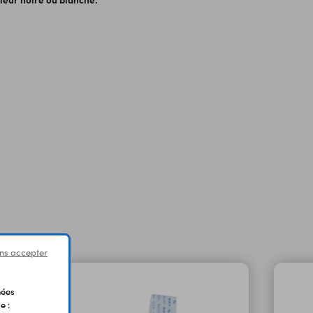
ns accepter
nées
e :