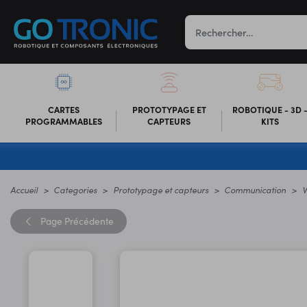
CARTES
PROTOTYPAGE ET
ROBOTIQUE - 3D 
PROGRAMMABLES
CAPTEURS
KITS
Accueil
Categories
Prototypage et capteurs
Communication
W
Page
Précédente