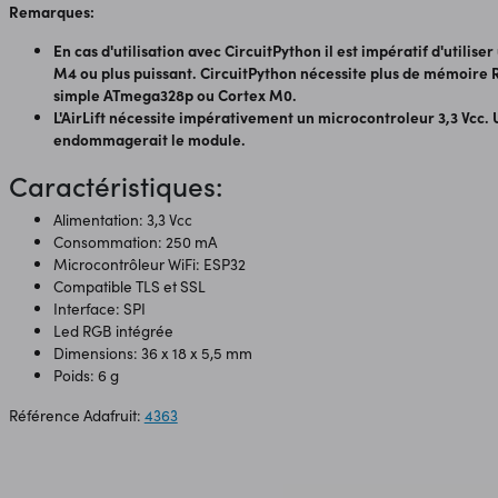
Remarques:
En cas d'utilisation avec CircuitPython il est impératif d'utilis
M4 ou plus puissant. CircuitPython nécessite plus de mémoire 
simple ATmega328p ou Cortex M0.
L'AirLift nécessite impérativement un microcontroleur 3,3 Vcc. U
endommagerait le module.
Caractéristiques:
Alimentation: 3,3 Vcc
Consommation: 250 mA
Microcontrôleur WiFi: ESP32
Compatible TLS et SSL
Interface: SPI
Led RGB intégrée
​Dimensions: 36 x 18 x 5,5 mm
Poids: 6 g
Référence Adafruit:
4363