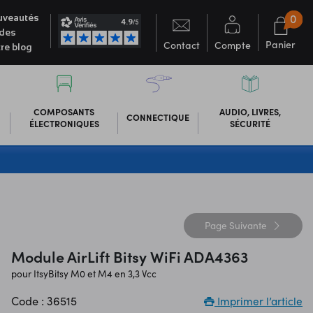
0
veautés
des
Panier
Contact
Compte
re blog
COMPOSANTS
AUDIO, LIVRES,
CONNECTIQUE
ÉLECTRONIQUES
SÉCURITÉ
Page
Suivante
Module AirLift Bitsy WiFi ADA4363
pour ItsyBitsy M0 et M4 en 3,3 Vcc
Code : 36515
Imprimer l’article