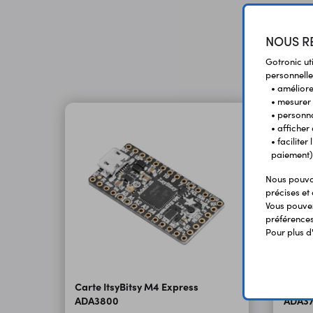
NOUS RE
Gotronic ut
personnelle
• améliorer
• mesurer 
• personna
• afficher
• facilite
paiement)
Nous pouvon
précises et 
Vous pouvez
préférences 
Pour plus d
Carte ItsyBitsy M4 Express
Carte 
ADA3800
ADA3