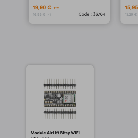
19,90 €
15,9
TTC
Code : 36764
16,58 €
13,29 €
HT
Module AirLift Bitsy WiFi