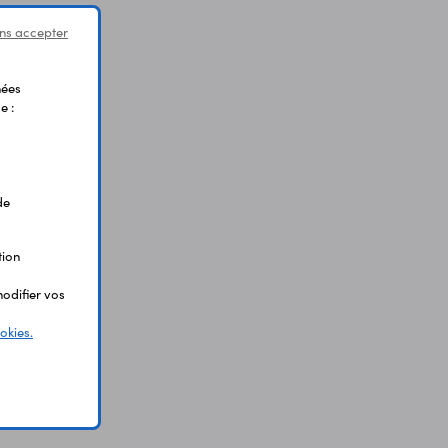
ns accepter
nées
e :
de
tion
odifier vos
okies.