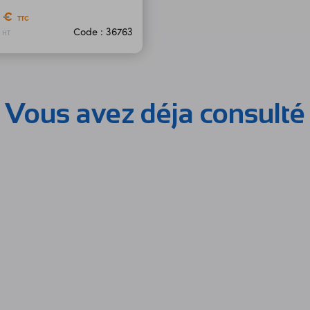
5 €
TTC
Code : 36763
HT
Vous avez déja consulté