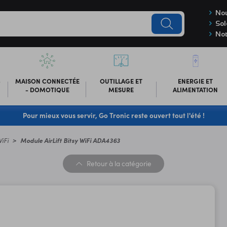
Nou
Sol
Not
-
MAISON CONNECTÉE
OUTILLAGE ET
ENERGIE ET
- DOMOTIQUE
MESURE
ALIMENTATION
Pour mieux vous servir, Go Tronic reste ouvert tout l'été !
iFi
Module AirLift Bitsy WiFi ADA4363
Retour
à la catégorie