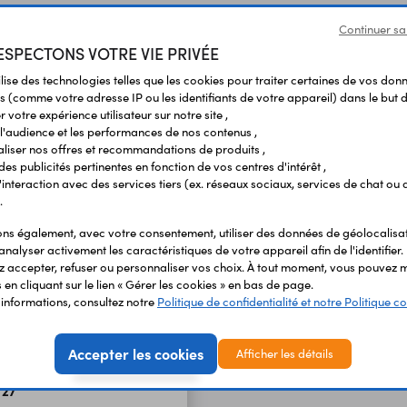
Continuer sa
SPECTONS VOTRE VIE PRIVÉE
Produits liés à cet article
ilise des technologies telles que les cookies pour traiter certaines de vos don
s (comme votre adresse IP ou les identifiants de votre appareil) dans le but d
 votre expérience utilisateur sur notre site ,
l'audience et les performances de nos contenus ,
liser nos offres et recommandations de produits ,
 des publicités pertinentes en fonction de vos centres d'intérêt ,
r l'interaction avec des services tiers (ex. réseaux sociaux, services de chat ou 
.
s également, avec votre consentement, utiliser des données de géolocalisa
analyser activement les caractéristiques de votre appareil afin de l'identifier.
 accepter, refuser ou personnaliser vos choix. À tout moment, vous pouvez m
en cliquant sur le lien « Gérer les cookies » en bas de page.
'informations, consultez notre
Politique de confidentialité et notre Politique co
Accepter les cookies
Afficher les détails
ItsyBitsy M0 Express
727