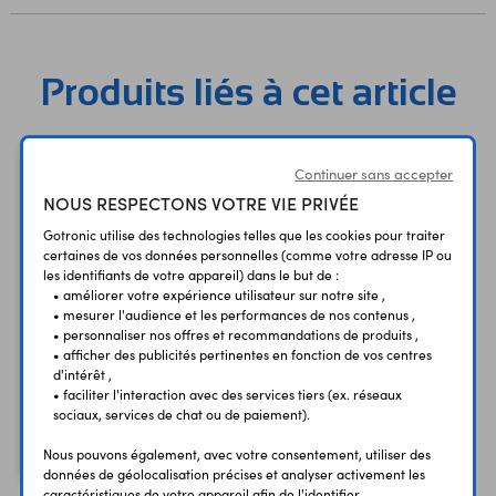
Produits liés à cet article
Continuer sans accepter
NOUS RESPECTONS VOTRE VIE PRIVÉE
Gotronic utilise des technologies telles que les cookies pour traiter
certaines de vos données personnelles (comme votre adresse IP ou
les identifiants de votre appareil) dans le but de :
• améliorer votre expérience utilisateur sur notre site ,
• mesurer l'audience et les performances de nos contenus ,
• personnaliser nos offres et recommandations de produits ,
• afficher des publicités pertinentes en fonction de vos centres
Shield E/S Gravity V7
d'intérêt ,
DFR0265
• faciliter l'interaction avec des services tiers (ex. réseaux
sociaux, services de chat ou de paiement).
9,50 €
TTC
7,92 €
Code : 31575
Nous pouvons également, avec votre consentement, utiliser des
HT
données de géolocalisation précises et analyser activement les
caractéristiques de votre appareil afin de l'identifier.