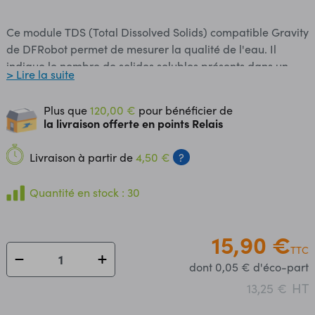
Ce module TDS (Total Dissolved Solids) compatible Gravity
de DFRobot permet de mesurer la qualité de l'eau. Il
indique le nombre de solides solubles présents dans un
> Lire la suite
litre d'eau. Plus la valeur en sortie du capteur est élevée et
moins l'eau est propre. La carte est livrée avec une sonde
Plus que
120,00 €
pour bénéficier de
de mesure étanche TDS à deux aiguilles pouvant être
la livraison offerte en points Relais
immergée pendant une longue durée. Ce kit peut être
utilisé avec un simple programme ou avec une librairie
Livraison à partir de
4,50 €
?
compatible Arduino® disponibles en fiche technique. Ce
module se raccorde sur une entrée analogique d'une carte
Quantité en stock : 30
compatible Arduino® ou directement sur le shield
d'expansion E/S via le cordon 3 broches inclus.
Remarques: La sonde ne peut pas être utilisée dans de
15,90 €
TTC
l'eau à plus de 55 °C Cette sonde ne doit pas être trop
dont 0,05 € d'éco-part
proche des bords du récipient sous peine de fausser la
lecture Caractéristiques: Alimentation: 3,3 à 5,5 Vcc ​
HT
13,25 €
Consommation: 3 à 6 mA Interface: analogique (0 à 2,3