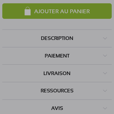
Vcc) Plage de mesure: 0 à 1000 ppm (partie par million)
Précision: ± 10% de la pleine échelle à 25°C Dimensions: 42
AJOUTER AU PANIER
x 32 mm Longueur cordon de la sonde: 83 cm Référence
DFRobot: SEN0244
DESCRIPTION
PAIEMENT
LIVRAISON
RESSOURCES
AVIS