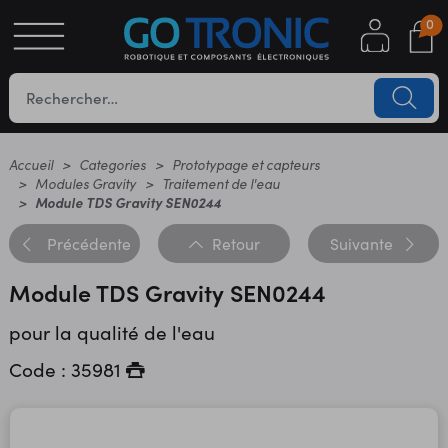
0
S
OTIQUE
UES
Accueil
Categories
Prototypage et capteurs
Modules Gravity
Traitement de l'eau
Module TDS Gravity SEN0244
Précédente
Retour
Suivante
Module TDS Gravity SEN0244
pour la qualité de l'eau
YC
Code : 35981