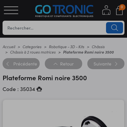
0
S
OTIQUE
UES
Accueil
Categories
Robotique - 3D - Kits
Châssis
Châssis à 2 roues motrices
Plateforme Romi noire 3500
Précédente
Retour
Suivante
Plateforme Romi noire 3500
Code : 35034
YC