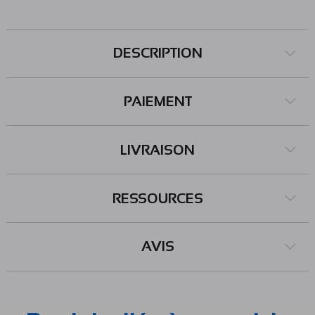
Couple : 1,8 kg.cm - Vitesse : 150 t/min à 4,5 Vcc
Dimensions : Ø163 x 149 x 70 mm Poids : 160 g Référence
Pololu : 3500
DESCRIPTION
PAIEMENT
LIVRAISON
RESSOURCES
AVIS