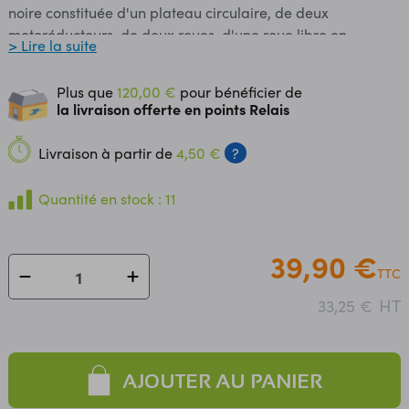
noire constituée d'un plateau circulaire, de deux
motoréducteurs, de deux roues, d'une roue libre en
> Lire la suite
plastique et d'accessoires de montage. Cette plateforme
est destinée à un usage intérieur. Elle peut être pilotée à
Plus que
120,00 €
pour bénéficier de
partir d'un microcontrôleur (Arduino, Raspberry, non
la livraison offerte en points Relais
incluses) et d'une carte de commande (non incluse). Le
montage se fait très rapidement et les éléments se clipsent
Livraison à partir de
4,50 €
?
facilement. Ce châssis dispose de perforations permettant
la fixation de l'ensemble des cartes. Des modules prévus
Quantité en stock : 11
pour contrôler et connaître la position de votre robot sont
disponibles en options. Livré en kit à assembler soi-même.
Contenu : - 1 x base de châssis Romi noire - 2 x
39,90 €
TTC
motoréducteurs 120:1 - 2 x supports pour motoréducteurs -
2 x roues blanches 70 mm - 1 x roue libre - 1 x jeu de
HT
33,25 €
contact pour piles ou accus Caractéristiques : Possibilités
d'alimentation avec piles ou accus (non inclus) : - 2 x
LR06 - 4 x LR06 ​ - 6 x LR06 (via pontet à souder)
AJOUTER AU PANIER
Motoréducteurs : - Alimentation : 3 à 6 Vcc -
Consommation : 1,250 A à 4,5 Vcc - Réduction : 120:1 -