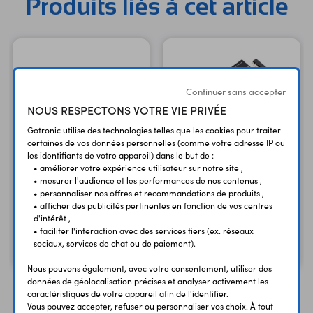
Produits liés à cet article
Continuer sans accepter
NOUS RESPECTONS VOTRE VIE PRIVÉE
Gotronic utilise des technologies telles que les cookies pour traiter
certaines de vos données personnelles (comme votre adresse IP ou
les identifiants de votre appareil) dans le but de :
• améliorer votre expérience utilisateur sur notre site ,
Carte de commande
• mesurer l'audience et les performances de nos contenus ,
• personnaliser nos offres et recommandations de produits ,
moteurs 3543
Arduino Uno R3
• afficher des publicités pertinentes en fonction de vos centres
A000066
pour plateforme Romi
d'intérêt ,
• faciliter l'interaction avec des services tiers (ex. réseaux
23,90 €
37,20 €
TTC
TTC
sociaux, services de chat ou de paiement).
19,92 €
31,00 €
Code : 25950
Code : 35036
HT
HT
Nous pouvons également, avec votre consentement, utiliser des
données de géolocalisation précises et analyser activement les
caractéristiques de votre appareil afin de l'identifier.
Vous pouvez accepter, refuser ou personnaliser vos choix. À tout