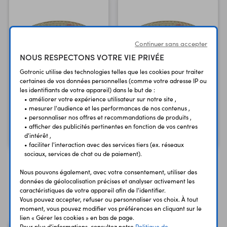
Continuer sans accepter
NOUS RESPECTONS VOTRE VIE PRIVÉE
Gotronic utilise des technologies telles que les cookies pour traiter
certaines de vos données personnelles (comme votre adresse IP ou
les identifiants de votre appareil) dans le but de :
Courroie crantée 165
Courroie crantée 185
• améliorer votre expérience utilisateur sur notre site ,
mm TB165
mm TB185
• mesurer l'audience et les performances de nos contenus ,
• personnaliser nos offres et recommandations de produits ,
6,70 €
6,70 €
• afficher des publicités pertinentes en fonction de vos centres
TTC
TTC
5,58 €
5,58 €
d'intérêt ,
Code : 24960
Code : 24961
HT
HT
• faciliter l'interaction avec des services tiers (ex. réseaux
sociaux, services de chat ou de paiement).
Nous pouvons également, avec votre consentement, utiliser des
données de géolocalisation précises et analyser activement les
caractéristiques de votre appareil afin de l'identifier.
Vous avez déja consulté
Vous pouvez accepter, refuser ou personnaliser vos choix. À tout
moment, vous pouvez modifier vos préférences en cliquant sur le
lien « Gérer les cookies » en bas de page.
Pour plus d'informations, consultez notre
Politique de