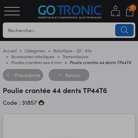
0
S
OTIQUE
UES
Accueil
Categories
Robotique - 3D - Kits
Accessoires robotiques
Transmissions
Poulies crantées axe 6 mm
Poulie crantée 44 dents TP44T6
Précédente
Retour
Poulie crantée 44 dents TP44T6
Code : 31857
YC