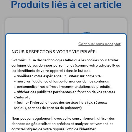
Produits liés à cet article
Continuer sans accepter
NOUS RESPECTONS VOTRE VIE PRIVÉE
Gotronic utilise des technologies telles que les cookies pour traiter
certaines de vos données personnelles (comme votre adresse IP ou
les identifiants de votre appareil) dans le but de :
• améliorer votre expérience utilisateur sur notre site ,
Support pour relais
Support pour relais
• mesurer l'audience et les performances de nos contenus ,
Finder 95.15
Finder 95.85.3
• personnaliser nos offres et recommandations de produits ,
2 RT types 40 et 41
2 RT pour rail DIN
• afficher des publicités pertinentes en fonction de vos centres
d'intérêt ,
1,20 €
4,30 €
• faciliter l'interaction avec des services tiers (ex. réseaux
TTC
TTC
1,00 €
3,58 €
Code : 06056
Code : 06059
sociaux, services de chat ou de paiement).
HT
HT
Nous pouvons également, avec votre consentement, utiliser des
données de géolocalisation précises et analyser activement les
caractéristiques de votre appareil afin de l'identifier.