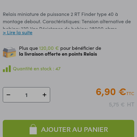
Relais miniature de puissance 2 RT Finder type 40 à
montage debout. Caractéristiques: Tension alternative de
bobine: 230 Vac Résistance de bobine: 28000 ohms
> Lire la suite
Pouvoir de coupure: 2 x 8 A/250 Vac Dimensions: 28.5 x 24
x 12.5 mm Sorties: picots pour CI Fréquence maxi en
Plus que
120,00 €
pour bénéficier de
charge: 1800 cycles/heure Température de service: -20°C
la livraison offerte en points Relais
à +70°C Référence Finder: 4052.8.230.0000
Quantité en stock : 47
6,90 €
TTC
HT
5,75 €
AJOUTER AU PANIER