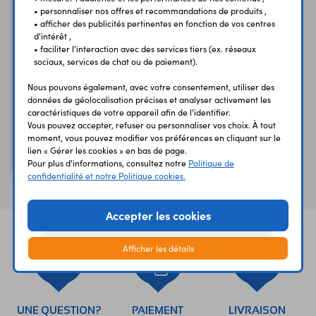
• personnaliser nos offres et recommandations de produits ,
• afficher des publicités pertinentes en fonction de vos centres
d'intérêt ,
• faciliter l'interaction avec des services tiers (ex. réseaux
sociaux, services de chat ou de paiement).
Nous pouvons également, avec votre consentement, utiliser des
données de géolocalisation précises et analyser activement les
caractéristiques de votre appareil afin de l'identifier.
Relais sensible
Vous pouvez accepter, refuser ou personnaliser vos choix. À tout
moment, vous pouvez modifier vos préférences en cliquant sur le
302270240020
lien « Gérer les cookies » en bas de page.
24 Vcc - 2 inverseurs 2 A
Pour plus d'informations, consultez notre
Politique de
confidentialité et notre Politique cookies.
Accepter les cookies
Afficher les détails
UNE QUESTION?
PAIEMENT
LIVRAISON