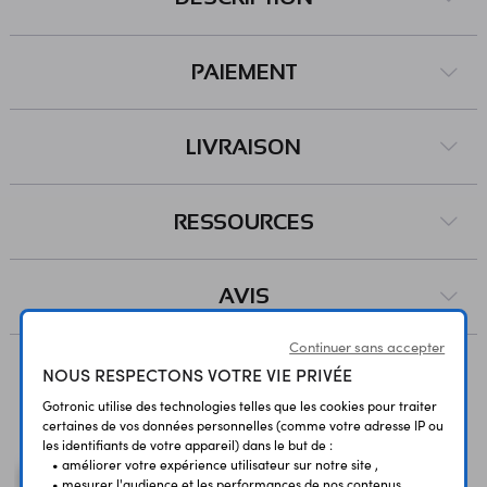
PAIEMENT
LIVRAISON
RESSOURCES
AVIS
Continuer sans accepter
NOUS RESPECTONS VOTRE VIE PRIVÉE
Vous avez déja consulté
Gotronic utilise des technologies telles que les cookies pour traiter
certaines de vos données personnelles (comme votre adresse IP ou
les identifiants de votre appareil) dans le but de :
• améliorer votre expérience utilisateur sur notre site ,
• mesurer l'audience et les performances de nos contenus ,