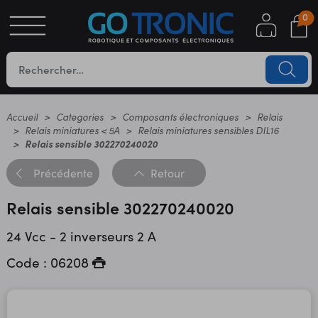
0
S
OTIQUE
UES
Accueil
Categories
Composants électroniques
Relais
Relais miniatures < 5A
Relais miniatures sensibles DIL16
Relais sensible 302270240020
Précédente
Retour
Relais sensible 302270240020
24 Vcc - 2 inverseurs 2 A
YC
Code : 06208