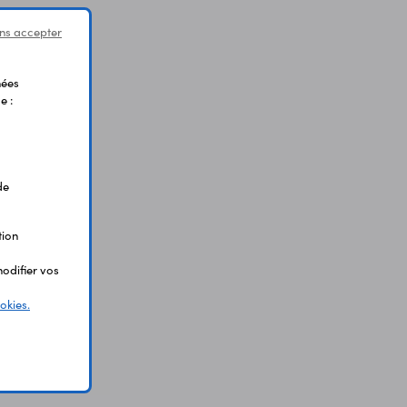
ns accepter
nées
e :
de
tion
odifier vos
okies.