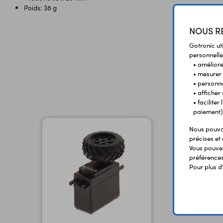
Poids: 38 g
NOUS RE
Gotronic ut
personnelle
• améliorer
• mesurer 
• personna
• afficher
• facilite
paiement)
Nous pouvon
précises et 
Vous pouvez
préférences 
Pour plus d