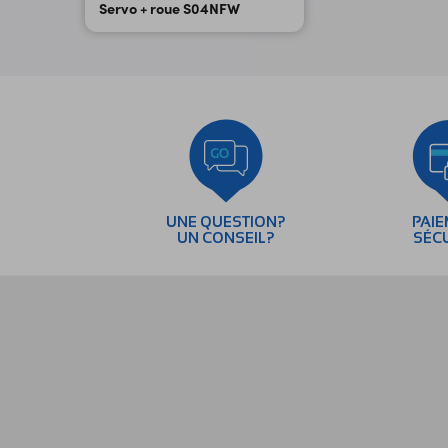
Servo + roue S04NFW
UNE QUESTION?
PAI
UN CONSEIL?
SÉC