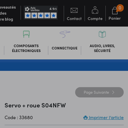
0
veautés
des
Panier
Contact
Compte
re blog
COMPOSANTS
AUDIO, LIVRES,
CONNECTIQUE
ÉLECTRONIQUES
SÉCURITÉ
Page
Suivante
Servo + roue S04NFW
Code : 33680
Imprimer l’article