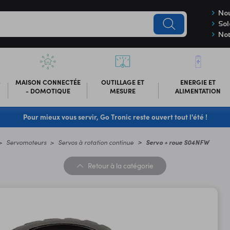
Nou
Sol
Not
-
MAISON CONNECTÉE
OUTILLAGE ET
ENERGIE ET
- DOMOTIQUE
MESURE
ALIMENTATION
Pour mieux vous servir, Go Tronic reste ouvert tout l'été !
Servomoteurs
Servos à rotation continue
Servo + roue S04NFW
Retour
à la catégorie